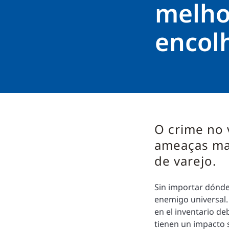
melho
encol
O crime no 
ameaças mai
de varejo.
Sin importar dónde
enemigo universal
en el inventario de
tienen un impacto s