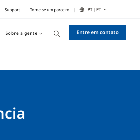
PT | PT
Support
Torne-se um parceiro
Entre em contato
Sobre a gente
ncia