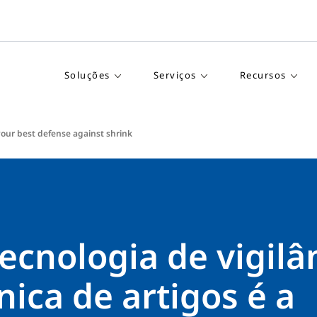
Soluções
Serviços
Recursos
our best defense against shrink
ecnologia de vigilâ
nica de artigos é a