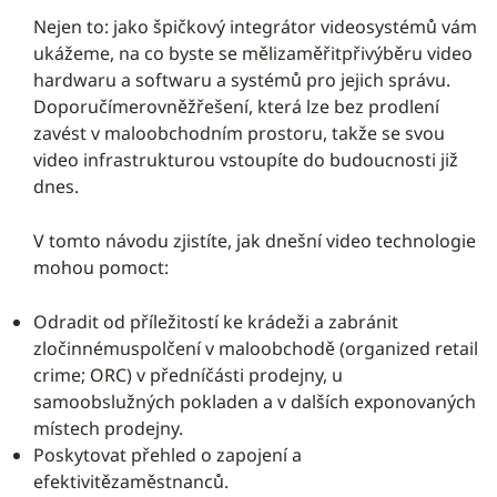
Nejen to: jako špičkový integrátor videosystémů vám
ukážeme, na co byste se mělizaměřitpřivýběru video
hardwaru a softwaru a systémů pro jejich správu.
Doporučímerovněžřešení, která lze bez prodlení
zavést v maloobchodním prostoru, takže se svou
video infrastrukturou vstoupíte do budoucnosti již
dnes.
V tomto návodu zjistíte, jak dnešní video technologie
mohou pomoct:
Odradit od příležitostí ke krádeži a zabránit
zločinnémuspolčení v maloobchodě (organized retail
crime; ORC) v předníčásti prodejny, u
samoobslužných pokladen a v dalších exponovaných
místech prodejny.
Poskytovat přehled o zapojení a
efektivitězaměstnanců.