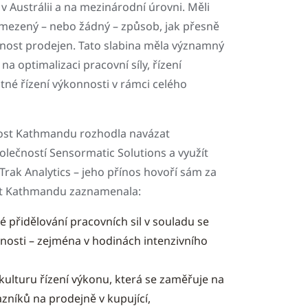
 Austrálii a na mezinárodní úrovni. Měli
mezený – nebo žádný – způsob, jak přesně
vnost prodejen. Tato slabina měla významný
na optimalizaci pracovní síly, řízení
tné řízení výkonnosti v rámci celého
ost Kathmandu rozhodla navázat
olečností Sensormatic Solutions a využít
rak Analytics – jeho přínos hovoří sám za
st Kathmandu zaznamenala:
 přidělování pracovních sil v souladu se
vnosti – zejména v hodinách intenzivního
ulturu řízení výkonu, která se zaměřuje na
níků na prodejně v kupující,