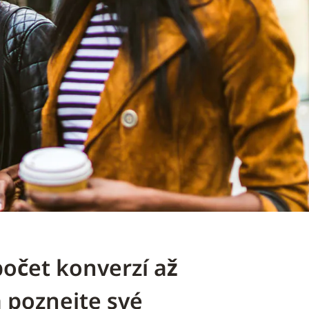
počet konverzí až
a poznejte své