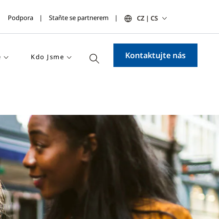
Podpora
Staňte se partnerem
CZ | CS
Kontaktujte nás
e
Kdo Jsme