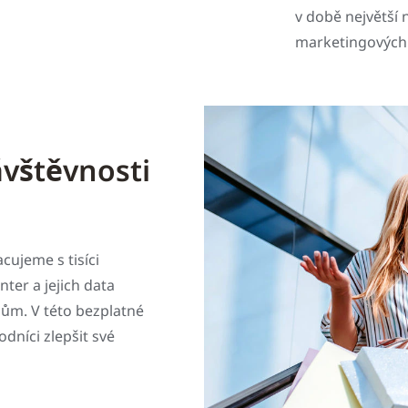
v době největší 
marketingových 
ávštěvnosti
cujeme s tisíci
ter a jejich data
lům. V této bezplatné
níci zlepšit své