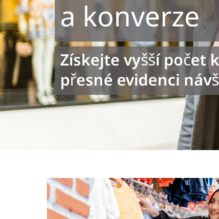
a konverze
Získejte vyšší počet 
přesné evidenci náv