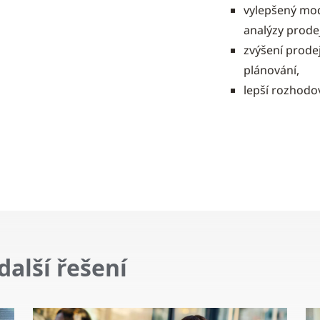
vylepšený mod
analýzy prode
zvýšení prode
plánování,
lepší rozhodo
další řešení