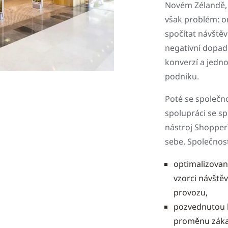
Novém Zélandě, v
však problém: o
spočítat návště
negativní dopad 
konverzí a jedno
podniku.
Poté se společn
spolupráci se sp
nástroj ShopperT
sebe. Společno
optimalizované
vzorci návště
provozu,
pozvednutou k
proměnu zákaz