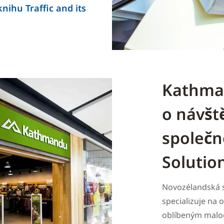
nihu Traffic and its
Kathma
o návšt
společn
Solutio
Novozélandská 
specializuje na 
oblíbeným malo