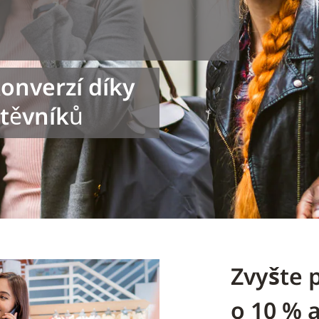
konverzí díky
štěvníků
Zvyšte 
o 10 % 