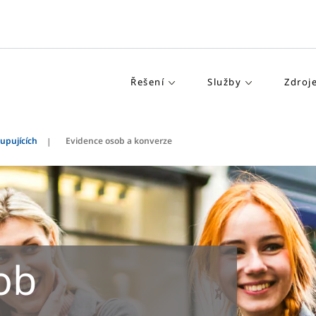
Řešení
Služby
Zdroj
upujících
Evidence osob a konverze
ob