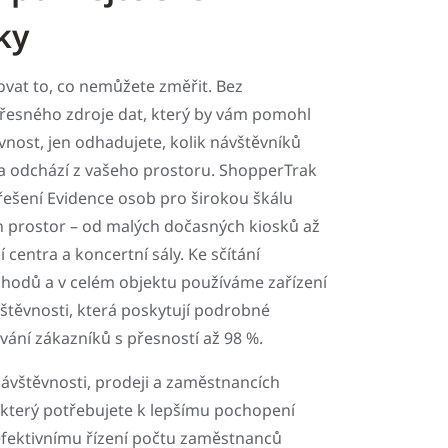
ky
ovat to, co nemůžete změřit. Bez
přesného zdroje dat, který by vám pomohl
nost, jen odhadujete, kolik návštěvníků
a odchází z vašeho prostoru. ShopperTrak
 řešení Evidence osob pro širokou škálu
prostor – od malých dočasných kiosků až
 centra a koncertní sály. Ke sčítání
chodů a v celém objektu používáme zařízení
štěvnosti, která poskytují podrobné
ání zákazníků s přesností až 98 %.
návštěvnosti, prodeji a zaměstnancích
, který potřebujete k lepšímu pochopení
efektivnímu řízení počtu zaměstnanců