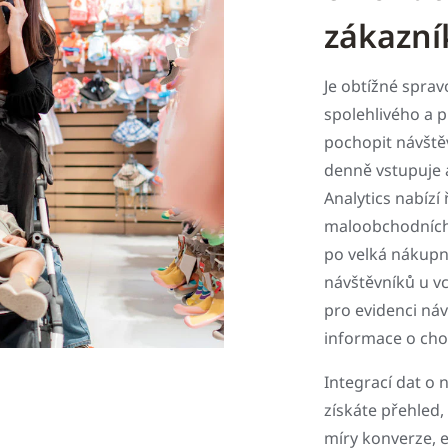
zákazní
Je obtížné sprav
spolehlivého a 
pochopit návštěv
denně vstupuje 
Analytics nabízí
maloobchodních 
po velká nákupní
návštěvníků u v
pro evidenci náv
informace o chov
Integrací dat o 
získáte přehled
míry konverze, 