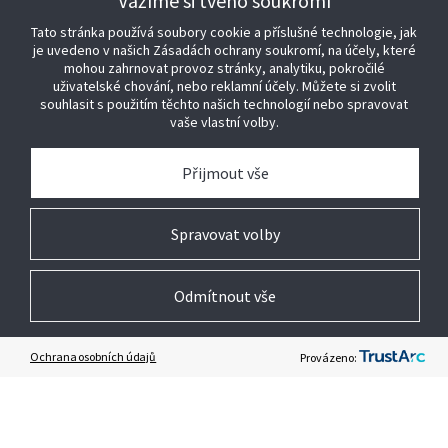
Vážíme si tvého soukromí
SPOJENÍ
Tato stránka používá soubory cookie a příslušné technologie, jak
je uvedeno v našich Zásadách ochrany soukromí, na účely, které
+420 606 784 643
mohou zahrnovat provoz stránky, analytiku, pokročilé
uživatelské chování, nebo reklamní účely. Můžete si zvolit
Prodej a obecné dotazy
souhlasit s použitím těchto našich technologií nebo spravovat
vaše vlastní volby.
Kontaktujte nás
Přijmout vše
KOUPIT SENSORMATIC
Spravovat volby
STAŇTE SE NAŠÍM PARTNEREM
Odmítnout vše
PŘIDEJTE SE K NÁM
Ochrana osobních údajů
Provázeno:
ZÍSKEJTE POMOC