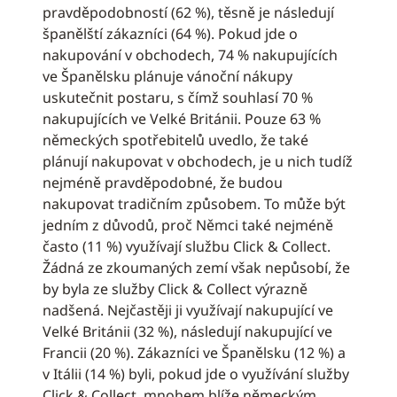
pravděpodobností (62 %), těsně je následují
španělští zákazníci (64 %). Pokud jde o
nakupování v obchodech, 74 % nakupujících
ve Španělsku plánuje vánoční nákupy
uskutečnit postaru, s čímž souhlasí 70 %
nakupujících ve Velké Británii. Pouze 63 %
německých spotřebitelů uvedlo, že také
plánují nakupovat v obchodech, je u nich tudíž
nejméně pravděpodobné, že budou
nakupovat tradičním způsobem. To může být
jedním z důvodů, proč Němci také nejméně
často (11 %) využívají službu Click & Collect.
Žádná ze zkoumaných zemí však nepůsobí, že
by byla ze služby Click & Collect výrazně
nadšená. Nejčastěji ji využívají nakupující ve
Velké Británii (32 %), následují nakupující ve
Francii (20 %). Zákazníci ve Španělsku (12 %) a
v Itálii (14 %) byli, pokud jde o využívání služby
Click & Collect, mnohem blíže německým