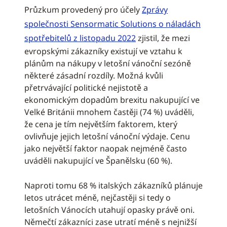
Průzkum provedený pro účely
Zprávy
společnosti Sensormatic Solutions o náladách
spotřebitelů z listopadu 2022
zjistil, že mezi
evropskými zákazníky existují ve vztahu k
plánům na nákupy v letošní vánoční sezóně
některé zásadní rozdíly. Možná kvůli
přetrvávající politické nejistotě a
ekonomickým dopadům brexitu nakupující ve
Velké Británii mnohem častěji (74 %) uváděli,
že cena je tím největším faktorem, který
ovlivňuje jejich letošní vánoční výdaje. Cenu
jako největší faktor naopak nejméně často
uváděli nakupující ve Španělsku (60 %).
Naproti tomu 68 % italských zákazníků plánuje
letos utrácet méně, nejčastěji si tedy o
letošních Vánocích utahují opasky právě oni.
Němečtí zákazníci zase utratí méně s nejnižší