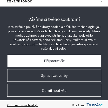
ZÍSKEJTE POMOC
PŘIHLÁŠENÍ ZÁKAZNÍKA
Vážíme si tvého soukromí
Tato stránka používá soubory cookie a příslušné technologie, jak
je uvedeno v našich Zásadách ochrany soukromí, na účely, které
mohou zahrnovat provoz stránky, analytiku, pokročilé
uživatelské chování, nebo reklamní účely. Můžete si zvolit
souhlasit s použitím těchto našich technologií nebo spravovat
vaše vlastní volby.
Přijmout vše
Spravovat volby
Odmítnout vše
© 2026 Johnson Controls. Všechna práva vyhrazena.
Legal
Nastavení soukromí
Nastavení cookies
Ochrana osobních údajů
Provázeno: