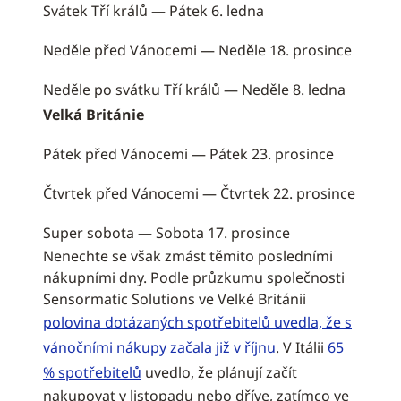
Svátek Tří králů — Pátek 6. ledna
Neděle před Vánocemi — Neděle 18. prosince
Neděle po svátku Tří králů — Neděle 8. ledna
Velká Británie
Pátek před Vánocemi — Pátek 23. prosince
Čtvrtek před Vánocemi — Čtvrtek 22. prosince
Super sobota — Sobota 17. prosince
Nenechte se však zmást těmito posledními
nákupními dny. Podle průzkumu společnosti
Sensormatic Solutions ve Velké Británii
polovina dotázaných spotřebitelů uvedla, že s
vánočními nákupy začala již v říjnu
. V Itálii
65
% spotřebitelů
uvedlo, že plánují začít
nakupovat v listopadu nebo dříve, zatímco ve