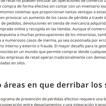
de retail no pueden vincular las operaciones de comercio un
e compra de forma efectiva sin contar con un inventario exa
mismos sistemas que proporcionan tantas ventajas a esta
n provocar un aumento de los casos de pérdida a través 
 de pedidos, devoluciones en tienda de mercancía adquirida
prada online y recogida en las tiendas. Aunque el comerci
respuesta a muchas preocupaciones de los minoristas, tam
ta a numerosos casos de merma, ya sea ocasionada por err
o interno y externo o fraude. El mayor desafío para la gest
onocida en un mundo que permite comprar desde cualquier
 las empresas de retail operan tradicionalmente con demas
ladas en silos.
 áreas en que derribar los 
rograma de prevención de pérdidas efectivo requiere una 
, cooperación entre departamentos y una integración trans