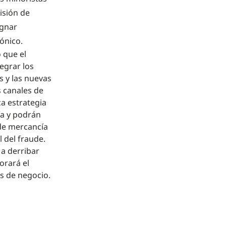
isión de
ignar
ónico.
 que el
egrar los
os y las nuevas
s canales de
ca estrategia
ía y podrán
 de mercancía
l del fraude.
 a derribar
orará el
os de negocio.