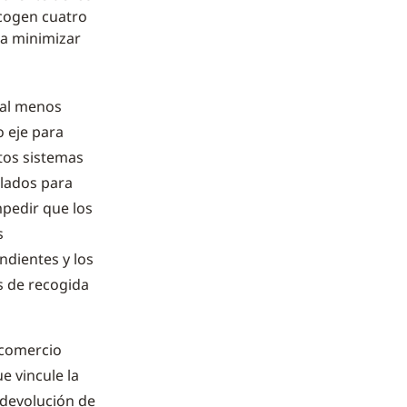
ecogen cuatro
 a minimizar
 al menos
o eje para
stos sistemas
elados para
mpedir que los
s
ndientes y los
s de recogida
 comercio
e vincule la
o devolución de