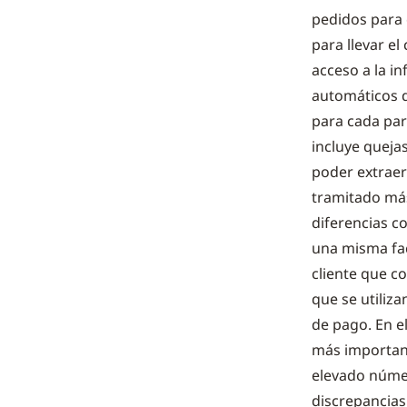
pedidos para 
para llevar el
acceso a la i
automáticos q
para cada part
incluye quejas
poder extraer
tramitado más
diferencias co
una misma fact
cliente que c
que se utiliza
de pago. En e
más important
elevado núme
discrepancias