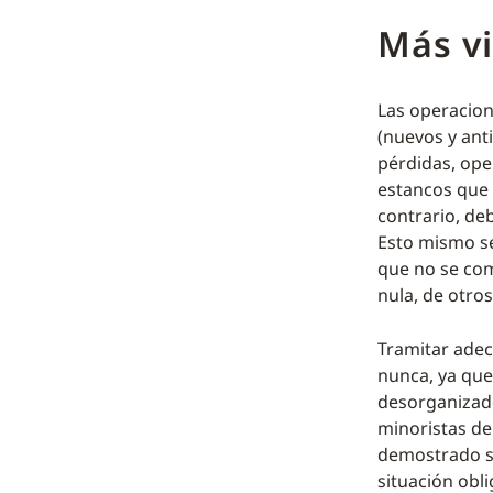
Más vi
Las operacion
(nuevos y ant
pérdidas, op
estancos que 
contrario, de
Esto mismo se
que no se com
nula, de otros
Tramitar adec
nunca, ya que
desorganizado
minoristas de
demostrado se
situación obli