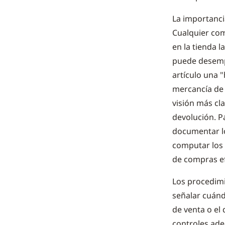
La importanci
Cualquier com
en la tienda l
puede desemp
artículo una "
mercancía de 
visión más cla
devolución. Pa
documentar lo
computar los 
de compras ef
Los procedimi
señalar cuánd
de venta o el 
controles ade