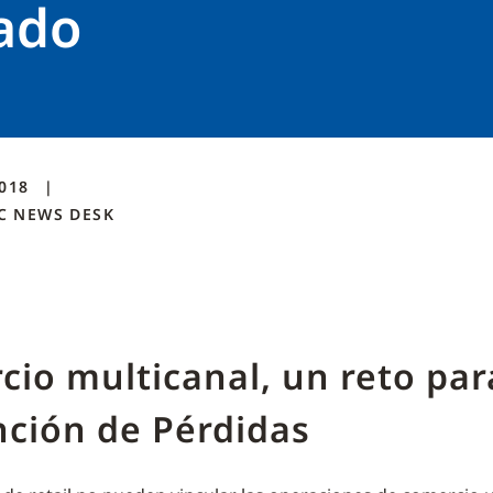
cado
2018
C NEWS DESK
io multicanal, un reto par
nción de Pérdidas