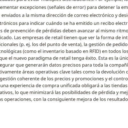
ementar excepciones (señales de error) para detener la em
s enviados a la misma dirección de correo electrónico y des
ctrónicos para indicar cuándo se ha emitido un recibo electr
as de prevención de pérdidas deben avanzar al mismo ritmo
icado. Las empresas de retail tienen que ver la forma de int
cionales (p. ej. los del punto de venta), la gestión de pedid
cnológicas (como el inventario basado en RFID) en todos lo
ue el nuevo paradigma de retail tenga éxito. Esta es la úni
segurar que generarán datos precisos para toda la compañ
ctivamente áreas operativas clave tales como la devolución
 gestión coherente de los precios y promociones y el contro
una experiencia de compra unificada obligará a las tiendas
ativos, lo que minimizará las posibilidades de pérdida y mej
as operaciones, con la consiguiente mejora de los resultad