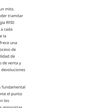
un mito.
oder tramitar
ogía RFID
 a cada
e la
ofrece una
roceso de
ilidad de
o de venta y
s devoluciones
Es fundamental
nte el punto
an los
os minoristas