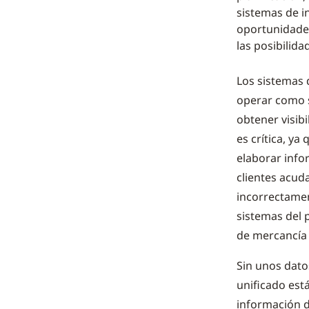
sistemas de i
oportunidades
las posibilid
Los sistemas 
operar como s
obtener visibi
es crítica, y
elaborar info
clientes acud
incorrectamen
sistemas del 
de mercancía 
Sin unos dato
unificado est
información de