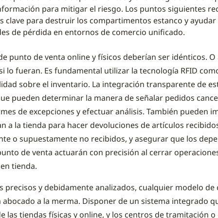
nformación para mitigar el riesgo. Los puntos siguientes r
 clave para destruir los compartimentos estanco y ayudar
ades de pérdida en entornos de comercio unificado.
de punto de venta online y físicos deberían ser idénticos. O
i lo fueran. Es fundamental utilizar la tecnología RFID com
lidad sobre el inventario. La integración transparente de e
a que pueden determinar la manera de señalar pedidos canc
rmes de excepciones y efectuar análisis. También pueden i
an a la tienda para hacer devoluciones de artículos recibido
te o supuestamente no recibidos, y asegurar que los depe
punto de venta actuarán con precisión al cerrar operacione
en tienda.
s precisos y debidamente analizados, cualquier modelo de
á abocado a la merma. Disponer de un sistema integrado qu
 las tiendas físicas y online, y los centros de tramitación 