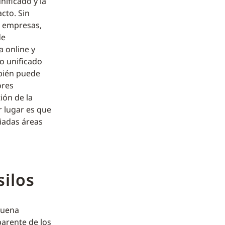
ificado y la
cto. Sin
s empresas,
de
 online y
o unificado
bién puede
ores
ión de la
 lugar es que
iadas áreas
silos
buena
parente de los