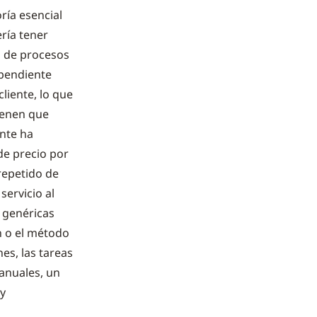
ría esencial
ería tener
n de procesos
ependiente
liente, lo que
tienen que
nte ha
de precio por
 repetido de
servicio al
 genéricas
ón o el método
es, las tareas
anuales, un
y