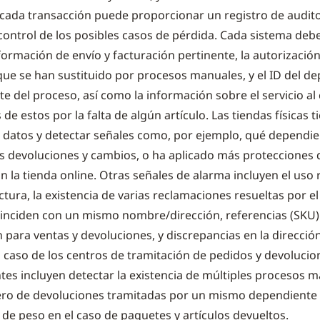
cada transacción puede proporcionar un registro de audito
 control de los posibles casos de pérdida. Cada sistema deb
nformación de envío y facturación pertinente, la autorizació
ue se han sustituido por procesos manuales, y el ID del d
e del proceso, así como la información sobre el servicio al c
 de estos por la falta de algún artículo. Las tiendas físicas 
 datos y detectar señales como, por ejemplo, qué dependie
 devoluciones y cambios, o ha aplicado más protecciones 
n la tienda online. Otras señales de alarma incluyen el uso
ura, la existencia de varias reclamaciones resueltas por el 
oinciden con un mismo nombre/dirección, referencias (SKU)
n para ventas y devoluciones, y discrepancias en la direcci
l caso de los centros de tramitación de pedidos y devolucion
es incluyen detectar la existencia de múltiples procesos m
ro de devoluciones tramitadas por un mismo dependiente 
 de peso en el caso de paquetes y artículos devueltos.