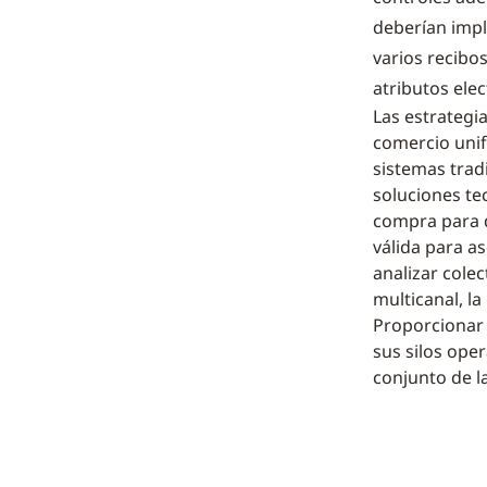
deberían impl
varios recibo
atributos ele
Las estrategi
comercio unif
sistemas tradi
soluciones te
compra para q
válida para a
analizar cole
multicanal, la
Proporcionar 
sus silos oper
conjunto de l