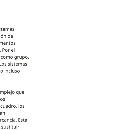
istemas
ión de
amentos
 Por el
a como grupo.
 Los sistemas
o incluso
omplejo que
tos
 cuadro, los
han
rcancía. Esta
 sustituir