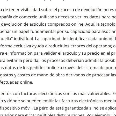
a de tener visibilidad sobre el proceso de devolución no es 
pañía de comercio unificado necesita ver los datos para p
a devolución de artículos comprados online. Aquí, la tecnol
eñar un papel fundamental por su capacidad para asociar
huella" individual. La capacidad de identificar cada unidad d
forma exclusiva ayuda a reducir los errores del operador, 
ra e información para validar el artículo y su precio en el p
ra evitar la pérdida, los procesos deberían admitir la posib
s datos de los pedidos online a través del sistema de punt
gastos y costes de mano de obra derivados de procesar la
ectuadas online.
entos con facturas electrónicas son los más vulnerables. 
o y dónde se pueden emitir las facturas electrónicas media
dispositivo móvil. La pérdida está garantizada si no se aplic
cuados para evitar múltiples distribuciones. Por ejemplo, l