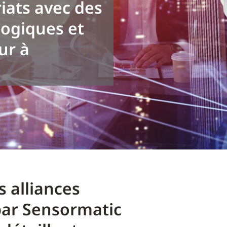
iats avec des
logiques et
ur à
s alliances
par Sensormatic