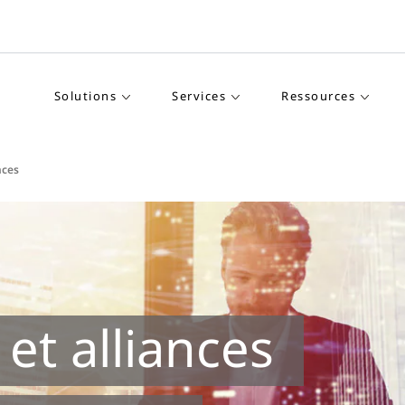
Solutions
Services
Ressources
nces
 et alliances