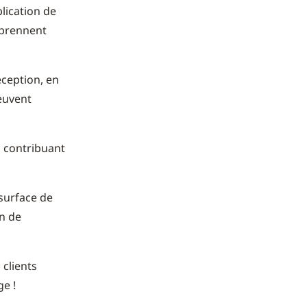
plication de
omprennent
éception, en
peuvent
n contribuant
 surface de
n de
 clients
ge !