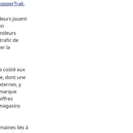
opperTrak
.
ndeurs jouent
en
vendeurs
rafic de
er la
a coûté aux
re, dont une
xternes, y
démarque
iffres
 magasins
omaines liés à