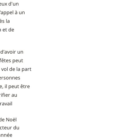
ieux d'un
'appel à un
ès la
 et de
 d'avoir un
fêtes peut
vol de la part
personnes
 il peut être
ifier au
ravail
 de Noël
ecteur du
'année