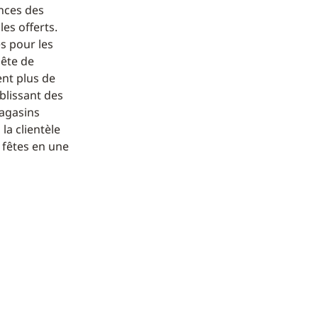
ances des
es offerts.
es pour les
uête de
nt plus de
ablissant des
magasins
la clientèle
 fêtes en une