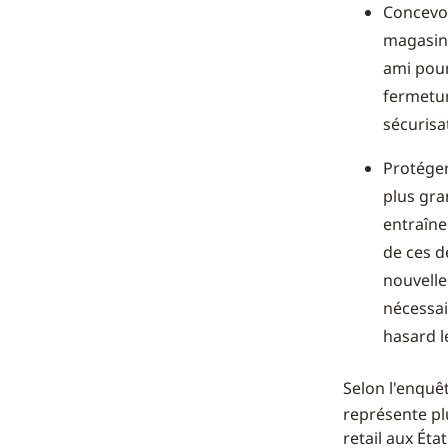
Concevoi
magasin.
ami pour
fermetur
sécurisa
Protéger
plus gra
entraîne
de ces d
nouvelle
nécessai
hasard l
Selon l'enquê
représente pl
retail aux Éta