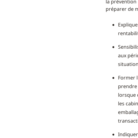
la prévention
préparer de m
Explique
rentabil
Sensibil
aux péri
situation
Former l
prendre 
lorsque 
les cabi
emballag
transact
Indiquer