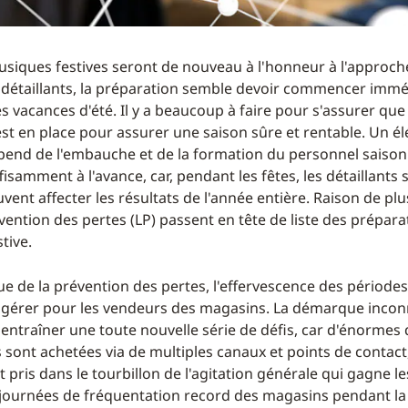
musiques festives seront de nouveau à l'honneur à l'approche
 détaillants, la préparation semble devoir commencer imm
es vacances d'été. Il y a beaucoup à faire pour s'assurer que 
 est en place pour assurer une saison sûre et rentable. Un é
épend de l'embauche et de la formation du personnel saison
isamment à l'avance, car, pendant les fêtes, les détaillants
vent affecter les résultats de l'année entière. Raison de pl
ention des pertes (LP) passent en tête de liste des prépara
tive.
ue de la prévention des pertes, l'effervescence des périodes
e à gérer pour les vendeurs des magasins. La démarque inc
 entraîner une toute nouvelle série de défis, car d'énormes
sont achetées via de multiples canaux et points de contact,
pris dans le tourbillon de l'agitation générale qui gagne l
10 journées de fréquentation record des magasins pendant la