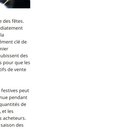
 des fêtes.
édiatement
la
lément clé de
nier
 subissent des
us pour que les
tifs de vente
 festives peut
onnue pendant
 quantités de
 et les
es acheteurs.
 saison des