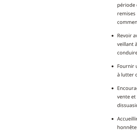
période 
remises 
comment 
Revoir a
veillant
conduire
Fournir 
à lutter 
Encourag
vente et
dissuasio
Accueilli
honnêtes