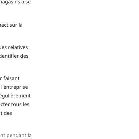
magasins à se
act sur la
ues relatives
entifier des
r faisant
 l'entreprise
 régulièrement
ecter tous les
t des
ent pendant la