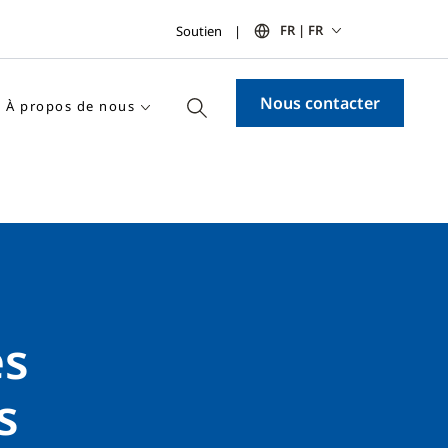
FR | FR
Soutien
Nous contacter
À propos de nous
es
s