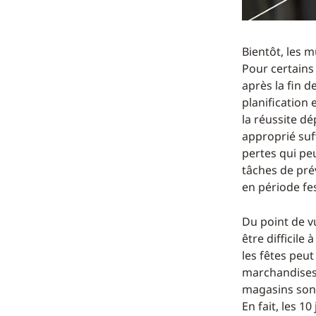
Bientôt, les 
Pour certains
après la fin d
planification
la réussite d
approprié suff
pertes qui peu
tâches de prév
en période fes
Du point de v
être difficil
les fêtes peut
marchandises 
magasins sont 
En fait, les 