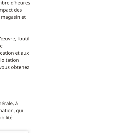
nombre d’heures
impact des
e magasin et
œuvre, l’outil
ue
ocation et aux
ploitation
 vous obtenez
nérale, à
mation, qui
bilité.