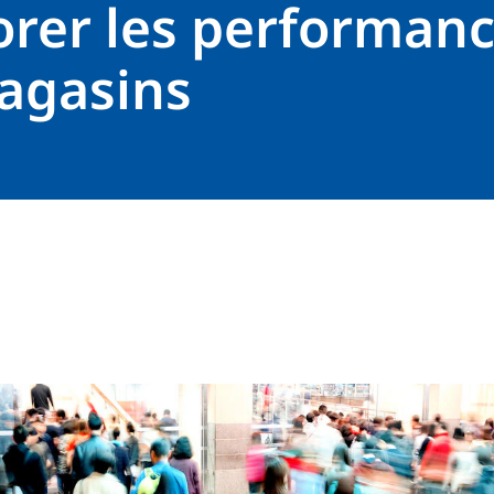
orer les performan
agasins