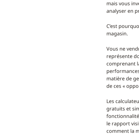
mais vous inv
analyser en pr
C’est pourquo
magasin.
Vous ne vendre
représente do
comprenant la
performances
matière de ge
de ces « oppo
Les calculate
gratuits et si
fonctionnalit
le rapport vi
comment la mo