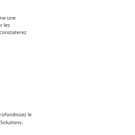
îne une
r les
 constaterez
rofondissez le
Solutions.