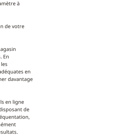
ramètre à
on de votre
magasin
. En
 les
 adéquates en
rmer davantage
ls en ligne
 disposant de
réquentation,
anément
sultats.