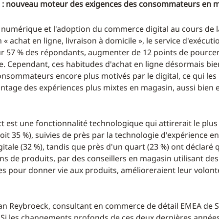
 : nouveau moteur des exigences des consommateurs en 
n numérique et l'adoption du commerce digital au cours de
n « achat en ligne, livraison à domicile », le service d'exécuti
ur 57 % des répondants, augmenter de 12 points de pource
re. Cependant, ces habitudes d'achat en ligne désormais bie
nsommateurs encore plus motivés par le digital, ce qui les 
ntage des expériences plus mixtes en magasin, aussi bien e
ect est une fonctionnalité technologique qui attirerait le plu
it 35 %), suivies de près par la technologie d'expérience e
itale (32 %), tandis que près d'un quart (23 %) ont déclaré 
s de produits, par des conseillers en magasin utilisant de
s pour donner vie aux produits, amélioreraient leur volont
Van Reybroeck, consultant en commerce de détail EMEA de 
Si les changements profonds de ces deux dernières années