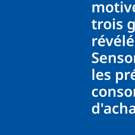
motivé
trois
révélé
Sensor
les pr
conso
d'ach