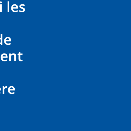
i les
de
cent
re