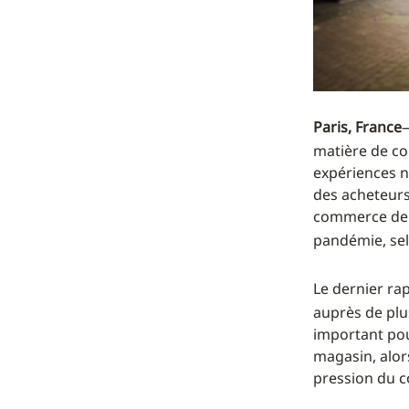
Paris,
France
matière de co
expériences n
des acheteurs
commerce de d
pandémie, se
Le dernier rap
auprès de plus
important pou
magasin, alors
pression du co