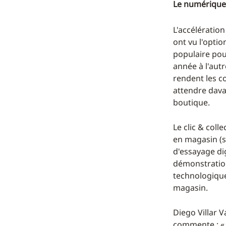
Le numérique
L'accélératio
ont vu l'optio
populaire po
année à l'aut
rendent les co
attendre dava
boutique.
Le clic & coll
en magasin (so
d'essayage dig
démonstration
technologique
magasin.
Diego Villar 
commente : « 