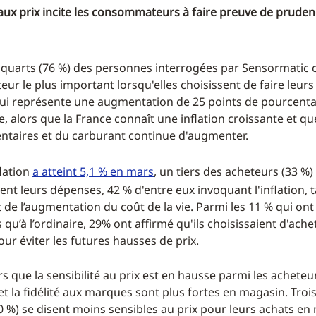
é aux prix incite les consommateurs à faire preuve de prude
s quarts (76 %) des personnes interrogées par Sensormatic on
ur le plus important lorsqu'elles choisissent de faire leurs
ui représente une augmentation de 25 points de pourcent
e, alors que la France connaît une inflation croissante et qu
ntaires et du carburant continue d'augmenter.
flation
a atteint 5,1 % en mar
s
, un tiers des acheteurs (33 %)
ient leurs dépenses, 42 % d'entre eux invoquant l'inflation, 
 de l’augmentation du coût de la vie. Parmi les 11 % qui ont
qu’à l’ordinaire, 29% ont affirmé qu'ils choisissaient d'ache
ur éviter les futures hausses de prix.
rs que la sensibilité au prix est en hausse parmi les acheteu
et la fidélité aux marques sont plus fortes en magasin. Tro
30 %) se disent moins sensibles au prix pour leurs achats en