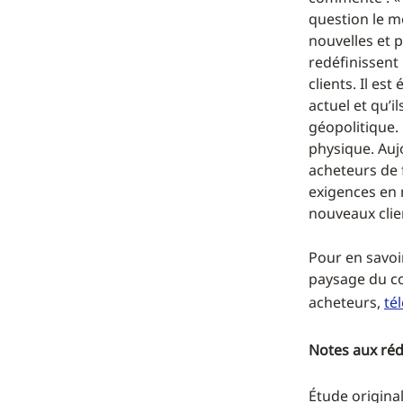
question le m
nouvelles et 
redéfinissent
clients. Il e
actuel et qu’
géopolitique.
physique. Aujo
acheteurs de 
exigences en 
nouveaux clien
Pour en savoi
paysage du co
acheteurs,
té
Notes aux ré
Étude origina