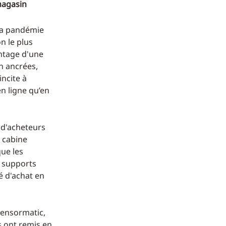
magasin
 la pandémie
on le plus
ntage d'une
n ancrées,
incite à
n ligne qu’en
s d'acheteurs
n cabine
que les
s supports
é d'achat en
Sensormatic,
 ont remis en