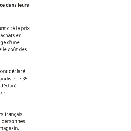
nce dans leurs
t cité le prix
 achats en
age d'une
e le coût des
 ont déclaré
tandis que 35
 déclaré
ter
rs français,
is personnes
 magasin,