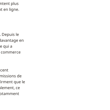
entent plus
t en ligne.
 Depuis le
 davantage en
e qui a
de commerce
rcent
émissions de
firment que le
calement, ce
, notamment