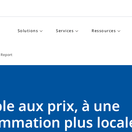
Solutions
Services
Ressources
t Report
le aux prix, à une
mmation plus local