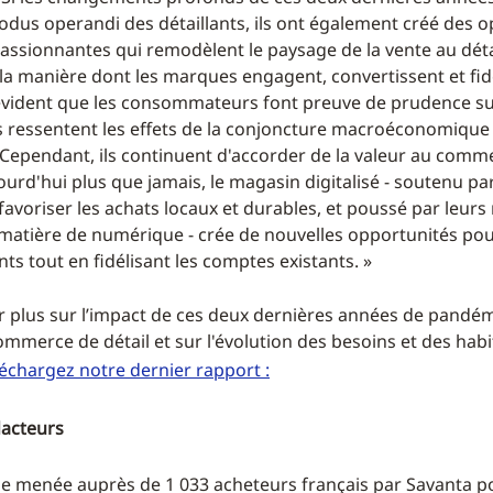
odus operandi des détaillants, ils ont également créé des 
passionnantes qui remodèlent le paysage de la vente au déta
 la manière dont les marques engagent, convertissent et fid
st évident que les consommateurs font preuve de prudence s
ils ressentent les effets de la conjoncture macroéconomique
 Cependant, ils continuent d'accorder de la valeur au comm
urd'hui plus que jamais, le magasin digitalisé - soutenu par
favoriser les achats locaux et durables, et poussé par leurs
matière de numérique - crée de nouvelles opportunités pou
ts tout en fidélisant les comptes existants. »
r plus sur l’impact de ces deux dernières années de pandém
mmerce de détail et sur l'évolution des besoins et des hab
léchargez notre dernier rapport :
dacteurs
le menée auprès de 1 033 acheteurs français par Savanta p