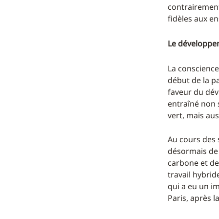
contrairement 
fidèles aux e
Le développem
La conscience
début de la p
faveur du dév
entraîné non
vert, mais au
Au cours des s
désormais de f
carbone et de
travail hybrid
qui a eu un i
Paris, après 