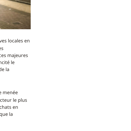
ives locales en
es
ces majeures
cité le
de la
le menée
cteur le plus
achats en
que la