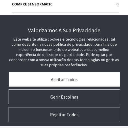
COMPRE SENSORMATIC
JUNTE-SE A NÓS
Valorizamos A Sua Privacidade
Este website utiliza cookies e tecnologias relacionadas, tal
como descrito na nossa política de privacidade, para fins que
incluem o funcionamento do website, análise, melhor
experiência de utilizador ou publicidade. Pode optar por
concordar com a nossa utilização destas tecnologias ou gerir as
suas próprias preferências.
Aceitar Todos
Gerir Escolhas
Rejeitar Todos
© 2026 Johnson Controls. Todos os direitos reservados.
Jurídico
Configurações de
Termos
Preferências