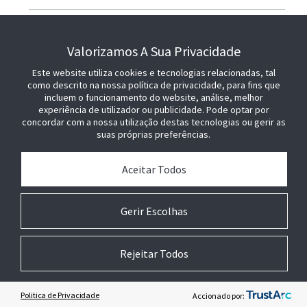
JUNTE-SE A NÓS
Valorizamos A Sua Privacidade
Este website utiliza cookies e tecnologias relacionadas, tal
como descrito na nossa política de privacidade, para fins que
incluem o funcionamento do website, análise, melhor
experiência de utilizador ou publicidade. Pode optar por
concordar com a nossa utilização destas tecnologias ou gerir as
suas próprias preferências.
Aceitar Todos
Gerir Escolhas
Rejeitar Todos
© 2026 Johnson Controls. Todos os direitos reservados.
Jurídico
Configurações de
Termos
Preferências
privacidade
técnicos
de Cookies
Politica de Privacidade
Accionado por: