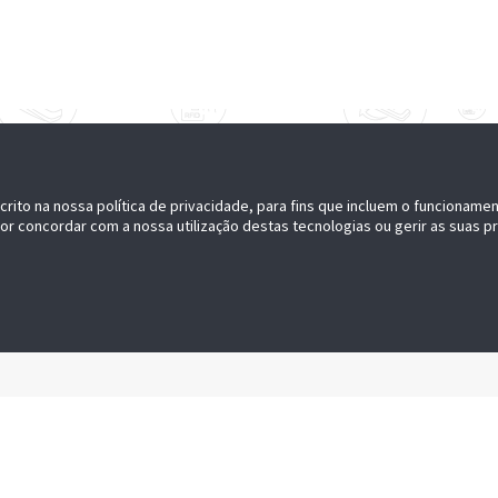
crito na nossa política de privacidade, para fins que incluem o funcioname
por concordar com a nossa utilização destas tecnologias ou gerir as suas p
NOSSO PARCEIRO
JUNTE-SE A NÓS
se um parceiro
Carreiras
Assinar a Newsletter
E SENSORMATIC
osso catálogo