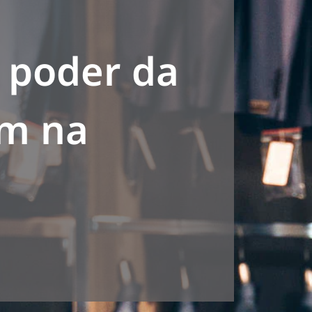
 poder da
em na