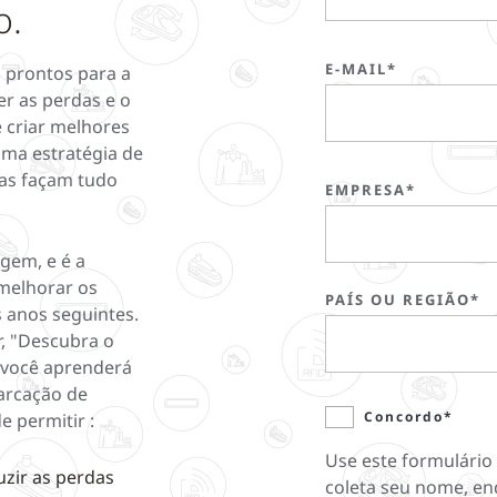
o.
E-MAIL*
 prontos para a
er as perdas e o
 criar melhores
 uma estratégia de
tas façam tudo
EMPRESA*
igem, e é a
 melhorar os
PAÍS OU REGIÃO*
 anos seguintes.
, "Descubra o
 você aprenderá
arcação de
Concordo*
 permitir :
Use este formulário
uzir as perdas
coleta seu nome, en