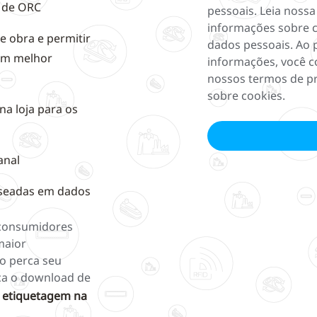
e de ORC
pessoais. Leia noss
informações sobre 
 obra e permitir
dados pessoais. Ao 
um melhor
informações, você c
nossos termos de p
sobre cookies.
na loja para os
anal
aseadas em dados
 consumidores
maior
ão perca seu
ça o download de
 etiquetagem na