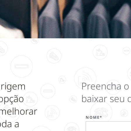
origem
Preencha o 
 opção
baixar seu
 melhorar
NOME*
oda a