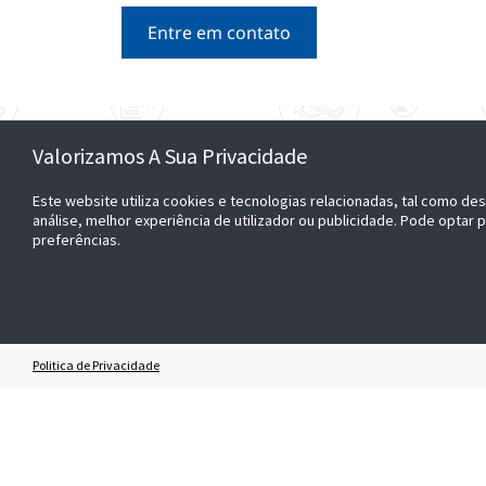
Entre em contato
Valorizamos A Sua Privacidade
Este website utiliza cookies e tecnologias relacionadas, tal como des
análise, melhor experiência de utilizador ou publicidade. Pode optar 
preferências.
CONECTAR
SEJA 
+55 (11) 4166-4400
Torne-
Perguntas sobre vendas
COMPR
Contate-Nos
Politica de Privacidade
Baixe n