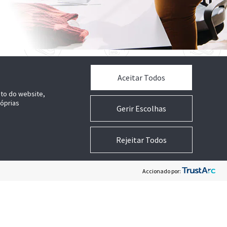
Aceitar Todos
nto do website,
róprias
Gerir Escolhas
Rejeitar Todos
Accionado por: