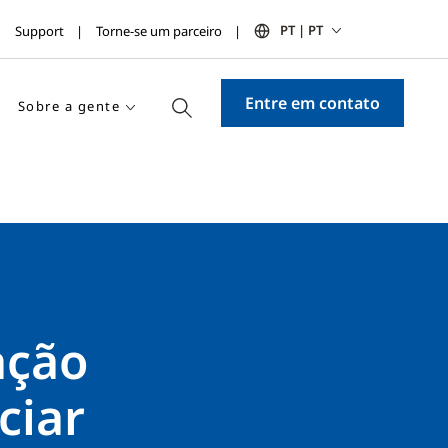
PT | PT
Support
Torne-se um parceiro
Entre em contato
Sobre a gente
ação
ciar