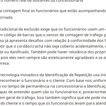
r o número real de visitantes da concessionária
da contagem final os funcionários que estão acompanhando
jornada
tradicional de exclusão exige que os funcionários usem u
m código de barras que o sensor de contagem de tráfego 
sso já apresenta desafios com relação à conformidade dos 
tir que o cordão/crachá não seja coberto acidentalmente,
e ou danificado. Também pode haver relutância dos própri
s, pois eles nem sempre são esteticamente agradáveis e se 
resa.
 tecnologia inovadora da Identificação de Repetição usa int
ra reconhecer o funcionário e o cliente. Com base nos unifo
e no tempo de permanência na concessionária a Identifica
apaz de entender quem são os funcionários e, posteriorme
em geral de tráfego. Isso também significa que ele pode m
do cliente e o tempo que os funcionários levam para atend