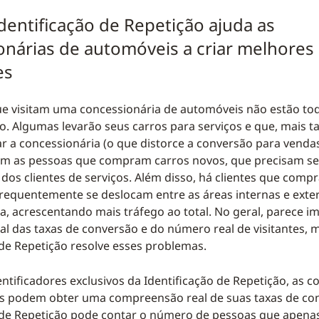
dentificação de Repetição ajuda as
onárias de automóveis a criar melhores
es
e visitam uma concessionária de automóveis não estão tod
 Algumas levarão seus carros para serviços e que, mais 
ar a concessionária (o que distorce a conversão para vendas
tem as pessoas que compram carros novos, que precisam se
 dos clientes de serviços. Além disso, há clientes que com
requentemente se deslocam entre as áreas internas e exte
a, acrescentando mais tráfego ao total. No geral, parece im
l das taxas de conversão e do número real de visitantes, 
 de Repetição resolve esses problemas.
ntificadores exclusivos da Identificação de Repetição, as c
s podem obter uma compreensão real de suas taxas de con
o de Repetição pode contar o número de pessoas que apena