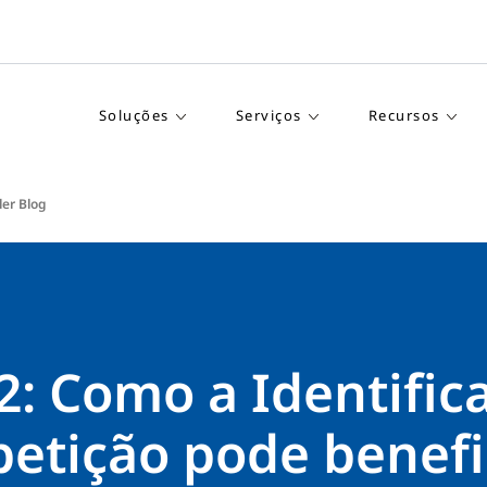
Soluções
Serviços
Recursos
ler Blog
2: Como a Identific
petição pode benefi