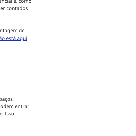
ncial e, como
ser contados
contagem de
ão está aqui
a
spaços
 podem entrar
e. Isso