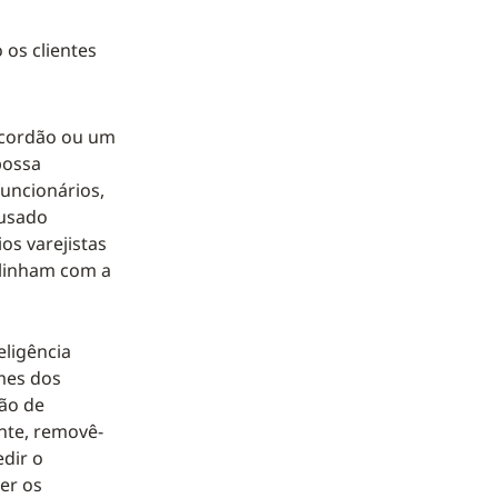
 os clientes
m cordão ou um
possa
funcionários,
 usado
os varejistas
alinham com a
eligência
rmes dos
ção de
nte, removê-
edir o
er os