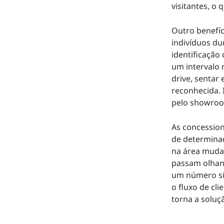
visitantes, o
Outro benefíc
indivíduos du
identificação
um intervalo 
drive, sentar
reconhecida. 
pelo showro
As concessio
de determinad
na área muda
passam olhan
um número sig
o fluxo de cli
torna a soluç