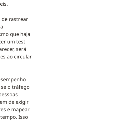
eis.
 de rastrear
ma
esmo que haja
zer um test
recer, será
es ao circular
 desempenho
 se o tráfego
pessoas
em de exigir
ntes e mapear
o tempo. Isso