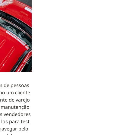
em de pessoas
mo um cliente
nte de varejo
s: manutenção
Os vendedores
los para test
navegar pelo