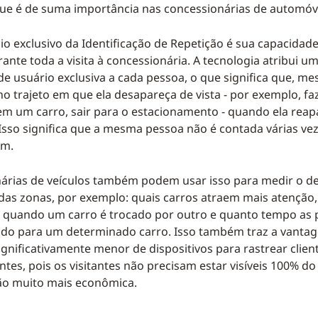
 que é de suma importância nas concessionárias de automóv
io exclusivo da Identificação de Repetição é sua capacidade
rante toda a visita à concessionária. A tecnologia atribui u
 de usuário exclusiva a cada pessoa, o que significa que, m
no trajeto em que ela desapareça de vista - por exemplo, fa
 em um carro, sair para o estacionamento - quando ela reapa
Isso significa que a mesma pessoa não é contada várias vez
om.
nárias de veículos também podem usar isso para medir o
as zonas, por exemplo: quais carros atraem mais atenção,
 quando um carro é trocado por outro e quanto tempo as 
do para um determinado carro. Isso também traz a vantag
nificativamente menor de dispositivos para rastrear clie
entes, pois os visitantes não precisam estar visíveis 100% d
ão muito mais econômica.