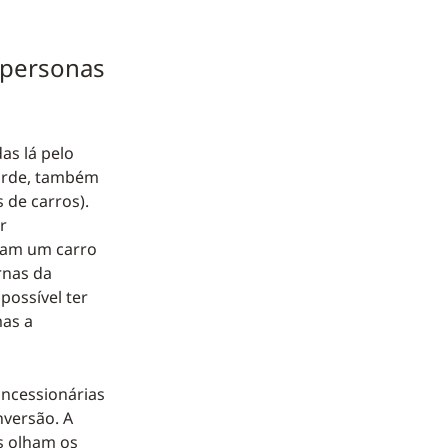
 personas
as lá pelo
tarde, também
 de carros).
r
pram um carro
rnas da
possível ter
mas a
oncessionárias
versão. A
s olham os