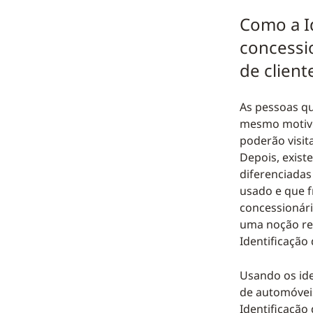
Como a I
concessi
de client
As pessoas qu
mesmo motivo.
poderão visit
Depois, exis
diferenciadas
usado e que f
concessionári
uma noção rea
Identificação
Usando os ide
de automóvei
Identificaçã