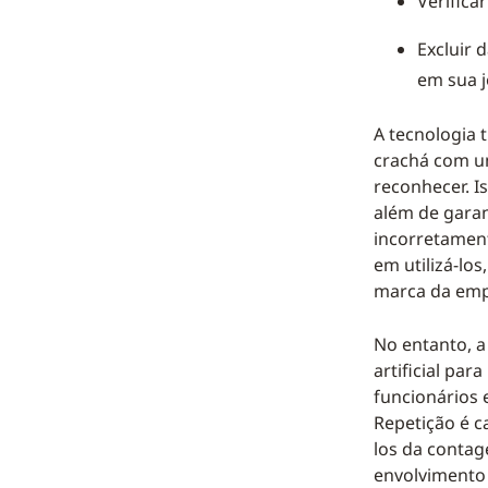
Verifica
Excluir 
em sua 
A tecnologia 
crachá com u
reconhecer. I
além de garan
incorretament
em utilizá-lo
marca da emp
No entanto, a
artificial pa
funcionários 
Repetição é c
los da contag
envolvimento 