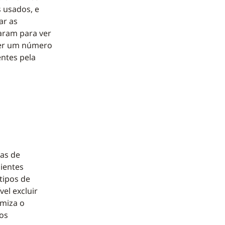
 usados, e
ar as
aram para ver
ter um número
entes pela
ias de
lientes
tipos de
vel excluir
imiza o
dos