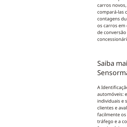
carros novos
compará-las c
contagens dup
os carros em
de conversão 
concessionár
Saiba mai
Sensorma
A Identificaç
automóveis: e
individuais e
clientes e ava
facilmente os
tráfego e a c