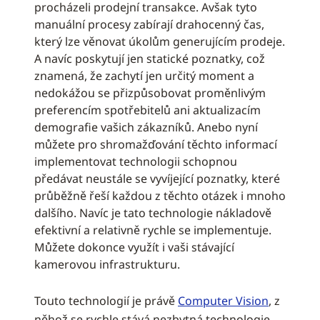
procházeli prodejní transakce. Avšak tyto
manuální procesy zabírají drahocenný čas,
který lze věnovat úkolům generujícím prodeje.
A navíc poskytují jen statické poznatky, což
znamená, že zachytí jen určitý moment a
nedokážou se přizpůsobovat proměnlivým
preferencím spotřebitelů ani aktualizacím
demografie vašich zákazníků. Anebo nyní
můžete pro shromažďování těchto informací
implementovat technologii schopnou
předávat neustále se vyvíjející poznatky, které
průběžně řeší každou z těchto otázek i mnoho
dalšího. Navíc je tato technologie nákladově
efektivní a relativně rychle se implementuje.
Můžete dokonce využít i vaši stávající
kamerovou infrastrukturu.
Touto technologií je právě
Computer Vision
, z
něhož se rychle stává nezbytná technologie