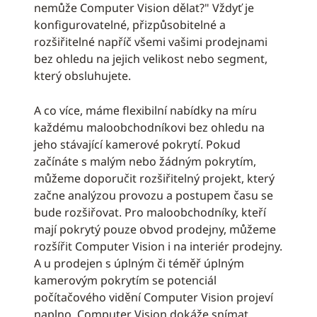
nemůže Computer Vision dělat?" Vždyť je
konfigurovatelné, přizpůsobitelné a
rozšiřitelné napříč všemi vašimi prodejnami
bez ohledu na jejich velikost nebo segment,
který obsluhujete.
A co více, máme flexibilní nabídky na míru
každému maloobchodníkovi bez ohledu na
jeho stávající kamerové pokrytí. Pokud
začínáte s malým nebo žádným pokrytím,
můžeme doporučit rozšiřitelný projekt, který
začne analýzou provozu a postupem času se
bude rozšiřovat. Pro maloobchodníky, kteří
mají pokrytý pouze obvod prodejny, můžeme
rozšířit Computer Vision i na interiér prodejny.
A u prodejen s úplným či téměř úplným
kamerovým pokrytím se potenciál
počítačového vidění Computer Vision projeví
naplno. Computer Vision dokáže snímat