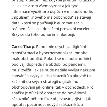
přístup k datům než kdykoli předtím. Otázkou
je, jak se v tom všem vyznat a jak tyto
informace využít pro úspěch v maloobchodě.
Impulsem „nového maloobchodu“ se stávají
data, která se používají k automatizaci v
reálném čase a k dosažení provozní excelence.
Brzy se do toho ponoříme hlouběji.
Carrie Tharp:
Pandemie urychlila digitální
transformaci a hyperpersonalizaci mnoha
maloobchodníků. Pokud se maloobchodníci
podívají dopředu na období po pandemii,
musí zvážit, jak se bude nadále vyvíjet nákupní
chování a zvyky jejich zákazníků a aktivně to
začlenit do svých strategií digitálního
obchodování jak online, tak v obchodech. Pro
značky je důležité dostat se do povědomí
zákazníků během fáze objevování, zjistit, jak
upoutat pozornost nových zákazníků, a