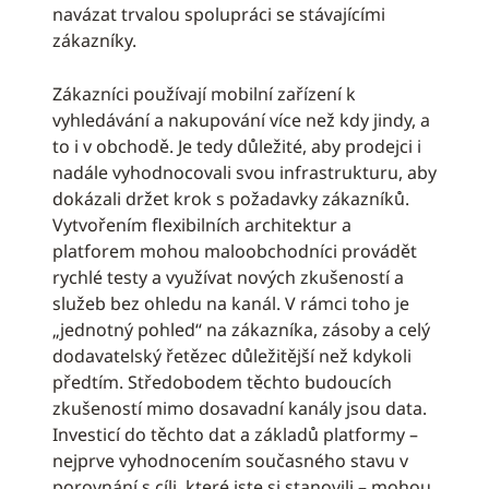
navázat trvalou spolupráci se stávajícími
zákazníky.
Zákazníci používají mobilní zařízení k
vyhledávání a nakupování více než kdy jindy, a
to i v obchodě. Je tedy důležité, aby prodejci i
nadále vyhodnocovali svou infrastrukturu, aby
dokázali držet krok s požadavky zákazníků.
Vytvořením flexibilních architektur a
platforem mohou maloobchodníci provádět
rychlé testy a využívat nových zkušeností a
služeb bez ohledu na kanál. V rámci toho je
„jednotný pohled“ na zákazníka, zásoby a celý
dodavatelský řetězec důležitější než kdykoli
předtím. Středobodem těchto budoucích
zkušeností mimo dosavadní kanály jsou data.
Investicí do těchto dat a základů platformy –
nejprve vyhodnocením současného stavu v
porovnání s cíli, které jste si stanovili – mohou