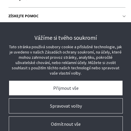
ZÍSKEJTE POMOC
PŘIHLÁŠENÍ ZÁKAZNÍKA
Vážíme si tvého soukromí
Tato stránka používá soubory cookie a příslušné technologie, jak
je uvedeno v našich Zásadách ochrany soukromí, na účely, které
mohou zahrnovat provoz stránky, analytiku, pokročilé
uživatelské chování, nebo reklamní účely. Můžete si zvolit
souhlasit s použitím těchto našich technologií nebo spravovat
vaše vlastní volby.
Přijmout vše
Spravovat volby
Odmítnout vše
© 2026 Johnson Controls. Všechna práva vyhrazena.