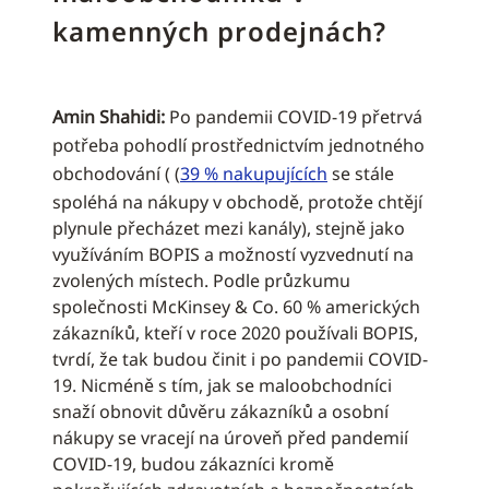
kamenných prodejnách?
Amin Shahidi:
Po pandemii COVID-19 přetrvá
potřeba pohodlí prostřednictvím jednotného
obchodování ( (
39 % nakupujících
se stále
spoléhá na nákupy v obchodě, protože chtějí
plynule přecházet mezi kanály), stejně jako
využíváním BOPIS a možností vyzvednutí na
zvolených místech. Podle průzkumu
společnosti McKinsey & Co. 60 % amerických
zákazníků, kteří v roce 2020 používali BOPIS,
tvrdí, že tak budou činit i po pandemii COVID-
19. Nicméně s tím, jak se maloobchodníci
snaží obnovit důvěru zákazníků a osobní
nákupy se vracejí na úroveň před pandemií
COVID-19, budou zákazníci kromě