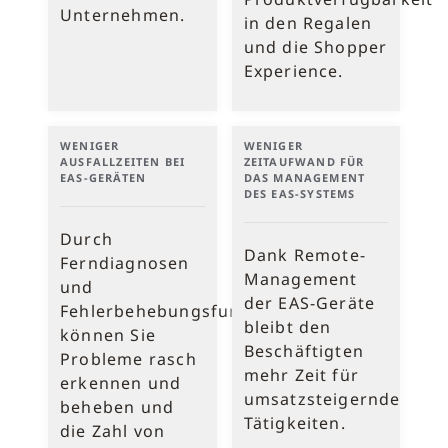
Unternehmen.
in den Regalen
und die Shopper
Experience.
WENIGER
WENIGER
AUSFALLZEITEN BEI
ZEITAUFWAND FÜR
EAS-GERÄTEN
DAS MANAGEMENT
DES EAS-SYSTEMS
Durch
Dank Remote-
Ferndiagnosen
Management
und
der EAS-Geräte
Fehlerbehebungsfunktionen
bleibt den
können Sie
Beschäftigten
Probleme rasch
mehr Zeit für
erkennen und
umsatzsteigernde
beheben und
Tätigkeiten.
die Zahl von