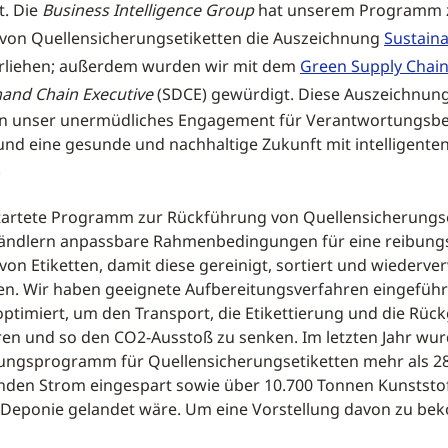
t. Die
Business Intelligence Group
hat unserem Programm 
von Quellensicherungsetiketten die Auszeichnung
Sustaina
rliehen; außerdem wurden wir mit dem
Green Supply Chai
and Chain Executive
(SDCE) gewürdigt. Diese Auszeichnun
en unser unermüdliches Engagement für Verantwortungsb
und eine gesunde und nachhaltige Zukunft mit intelligente
.
tartete Programm zur Rückführung von Quellensicherungse
lhändlern anpassbare Rahmenbedingungen für eine reibung
on Etiketten, damit diese gereinigt, sortiert und wiederv
n. Wir haben geeignete Aufbereitungsverfahren eingeführ
optimiert, um den Transport, die Etikettierung und die Rü
eren und so den CO2-Ausstoß zu senken. Im letzten Jahr wu
ungsprogramm für Quellensicherungsetiketten mehr als 2
den Strom eingespart sowie über 10.700 Tonnen Kunststof
r Deponie gelandet wäre. Um eine Vorstellung davon zu b