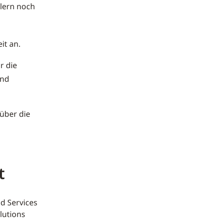
lern noch
it an.
r die
und
über die
t
d Services
lutions