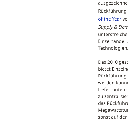
ausgezeichne
Rückführung 
of the Year
ve
Supply & Dem
unterstreich
Einzelhandel 
Technologien
Das 2010 ges
bietet Einze
Rückführung v
werden könne
Lieferrouten 
zu zentralisi
das Rückführ
Megawattstun
sonst auf de