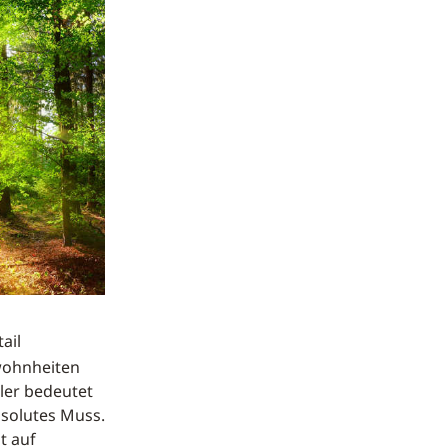
ail
ewohnheiten
ler bedeutet
bsolutes Muss.
t auf