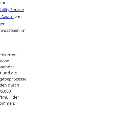
zur
bility Service
n Award
von
gen
ewusstsein im
n
tiketten
slose
erwendet
t und die
ckgabeprozesse
rden durch
85.000
fmüll, der
ekommen: