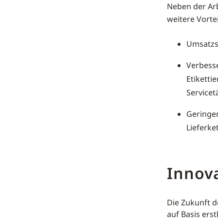
Neben der Arb
weitere Vortei
Umsatzst
Verbesse
Etiketti
Servicet
Geringer
Lieferke
Innova
Die Zukunft d
auf Basis ers