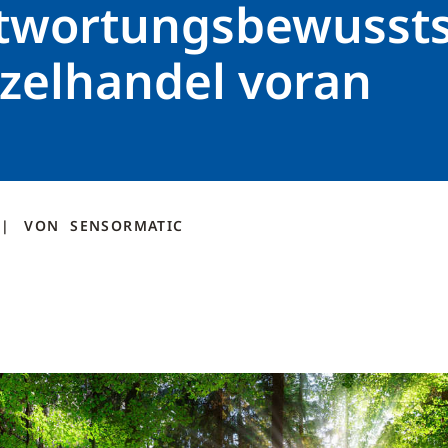
twortungsbewussts
nzelhandel voran
VON
SENSORMATIC