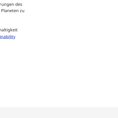
erungen des
 Planeten zu
altigkeit
ability