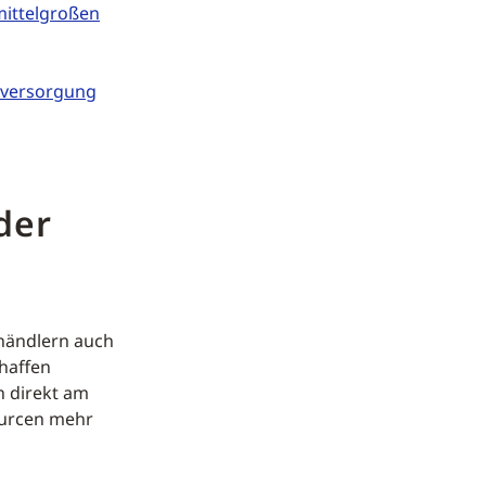
mittelgroßen
mversorgung
der
händlern auch
chaffen
n direkt am
ourcen mehr