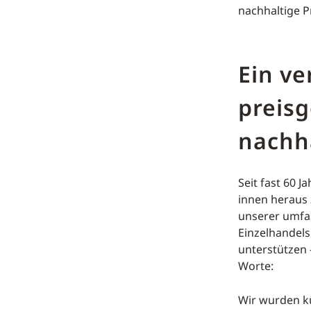
nachhaltige P
Ein ve
preis
nachha
Seit fast 60 
innen heraus 
unserer umfas
Einzelhandel
unterstützen –
Worte:
Wir wurden kü