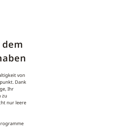
i dem
 haben
ltigkeit von
lpunkt. Dank
ge, Ihr
n zu
cht nur leere
d Programme