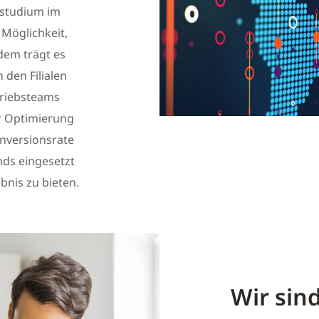
tstudium im
 Möglichkeit,
dem trägt es
 den Filialen
triebsteams
ur Optimierung
nversionsrate
ds eingesetzt
bnis zu bieten.
Wir sin