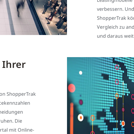
verbessern. Un
ShopperTrak kö
Vergleich zu an
und daraus weit
 Ihrer
von ShopperTrak
ncekennzahlen
cheidungen
ruhen. Die
tal mit Online-