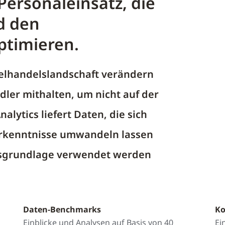
Personaleinsatz, die
d den
ptimieren.
zelhandelslandschaft verändern
dler mithalten, um nicht auf der
alytics liefert Daten, die sich
 Erkenntnisse umwandeln lassen
gsgrundlage verwendet werden
Daten-Benchmarks
Ko
Einblicke und Analysen auf Basis von 40
Ei