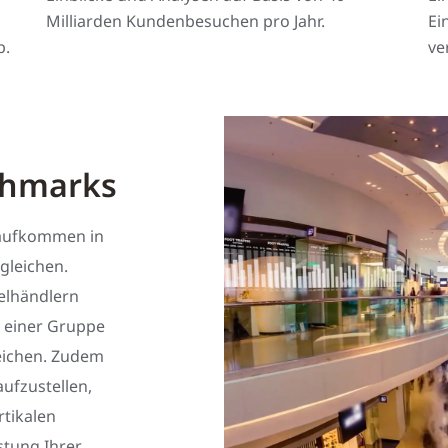
Milliarden Kundenbesuchen pro Jahr.
Ei
b.
ve
chmarks
enaufkommen in
rgleichen.
zelhändlern
 einer Gruppe
leichen. Zudem
ufzustellen,
rtikalen
stung Ihrer