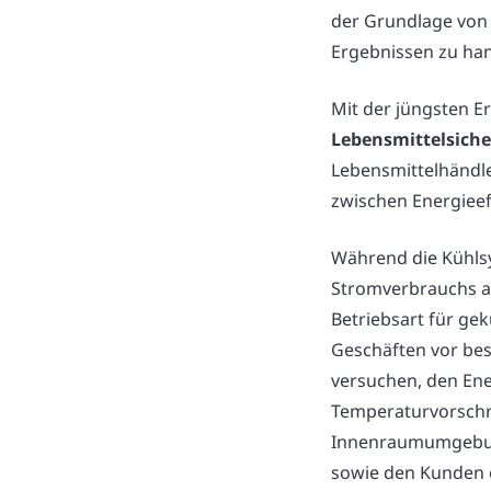
der Grundlage von 
Ergebnissen zu han
Mit der jüngsten E
Lebensmittelsiche
Lebensmittelhändle
zwischen Energieeff
Während die Kühls
Stromverbrauchs au
Betriebsart für ge
Geschäften vor be
versuchen, den Ene
Temperaturvorschri
Innenraumumgebung
sowie den Kunden e