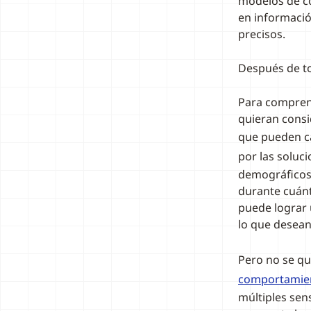
modelos de c
en informaci
precisos.
Después de to
Para comprend
quieran consid
que pueden c
por las soluc
demográficos 
durante cuánt
puede lograr
lo que desean 
Pero no se qu
comportamient
múltiples sen