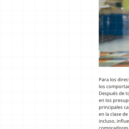
Para los dire
los comportam
Después de to
en los presup
principales c
en la clase d
incluso, influ
compradores c