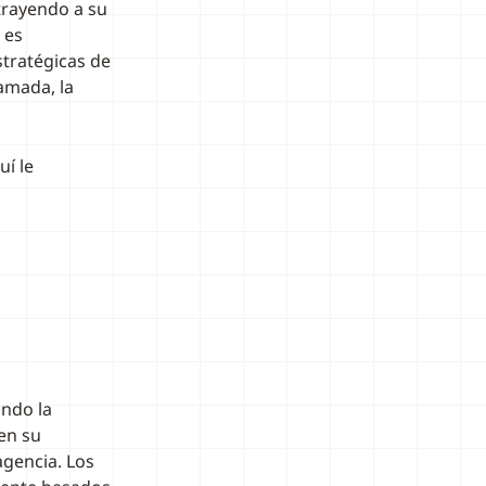
trayendo a su
 es
stratégicas de
lamada, la
í le
ndo la
en su
agencia. Los