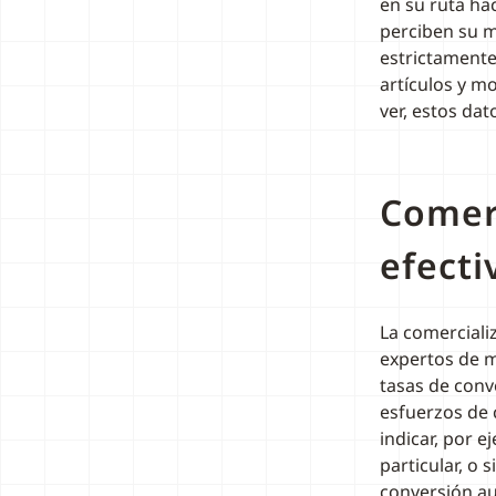
en su ruta ha
perciben su m
estrictamente 
artículos y 
ver, estos da
Comer
efecti
La comerciali
expertos de m
tasas de conve
esfuerzos de 
indicar, por 
particular, o 
conversión au