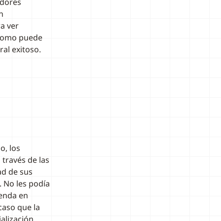
adores
n
ra ver
 Como puede
al exitoso.
o, los
 través de las
ad de sus
 No les podía
ienda en
caso que la
alización.