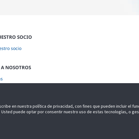
UESTRO SOCIO
stro socio
 A NOSOTROS
as
ase a nuestro Newsletter
scribe en nuestra política de privacidad, con fines que pueden incluir el fu
idad. Usted puede optar por consentir nuestro uso de estas tecnologías, o ge