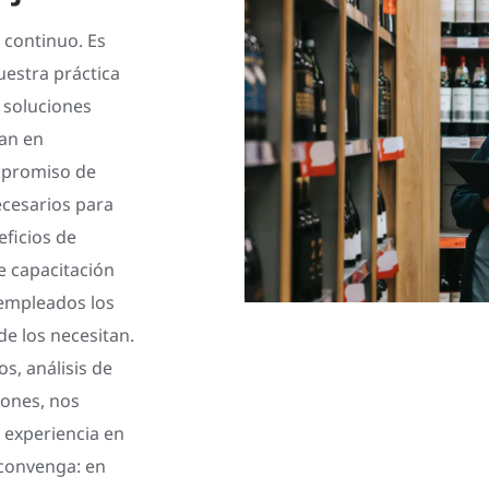
 continuo. Es
uestra práctica
 soluciones
san en
mpromiso de
ecesarios para
ficios de
e capacitación
 empleados los
e los necesitan.
s, análisis de
iones, nos
 experiencia en
 convenga: en