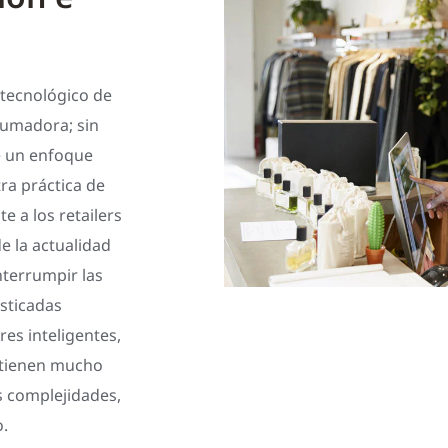
 tecnológico de
rumadora; sin
e un enfoque
tra práctica de
 a los retailers
e la actualidad
nterrumpir las
isticadas
es inteligentes,
a tienen mucho
s complejidades,
.