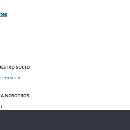
tes
UESTRO SOCIO
stro socio
 A NOSOTROS
as
ase a nuestro Newsletter