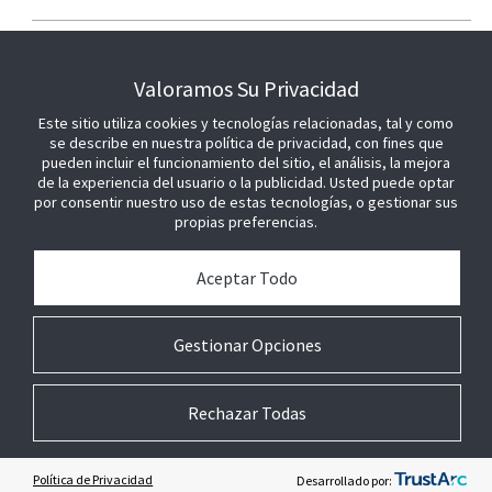
ÚNETE A NOSOTROS
Valoramos Su Privacidad
Este sitio utiliza cookies y tecnologías relacionadas, tal y como
se describe en nuestra política de privacidad, con fines que
pueden incluir el funcionamiento del sitio, el análisis, la mejora
de la experiencia del usuario o la publicidad. Usted puede optar
por consentir nuestro uso de estas tecnologías, o gestionar sus
propias preferencias.
Aceptar Todo
Gestionar Opciones
Rechazar Todas
© 2026 Johnson Controls. Todos los derechos reservados.
Legal
Ajustes de
Términos
Preferencias sobre
privacidad
técnicos
cookies
Política de Privacidad
Desarrollado por: