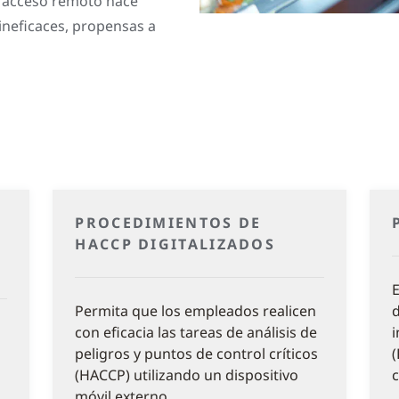
e acceso remoto hace
 ineficaces, propensas a
PROCEDIMIENTOS DE
HACCP DIGITALIZADOS
E
Permita que los empleados realicen
d
con eficacia las tareas de análisis de
i
peligros y puntos de control críticos
(
(HACCP) utilizando un dispositivo
c
móvil externo.