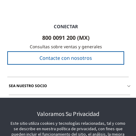
CONECTAR
800 0091 200 (MX)
Consultas sobre ventas y generales
Contacte con nosotros
SEA NUESTRO SOCIO
ÚNETE A NOSOTROS
Valoramos Su Privacidad
Este sitio utiliza cookies y tecnologías relacionadas, tal y como
se describe en nuestra política de privacidad, con fines que
pueden incluir el funcionamiento del sitio, el análisis, la mejora