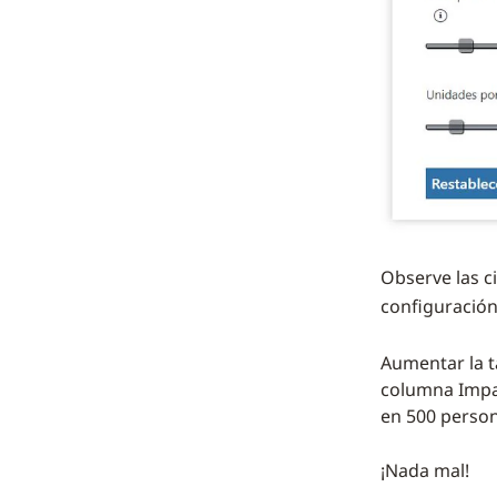
Observe las ci
configuració
Aumentar la t
columna Impac
en 500 person
¡Nada mal!