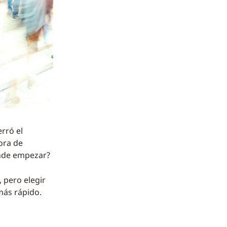
rró el
ora de
ónde empezar?
 pero elegir
más rápido.