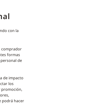
nal
ando con la
or comprador
entes formas
 personal de
ra de impacto
ctar los
 y promoción,
tores,
e podrá hacer