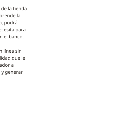
 de la tienda
mprende la
da, podrá
ecesita para
n el banco.
 línea sin
lidad que le
rador a
e y generar