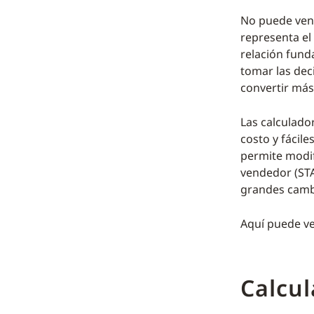
No puede vende
representa el
relación funda
tomar las dec
convertir más 
Las calculado
costo y fácil
permite modifi
vendedor (STA
grandes cambi
Aquí puede v
Calcul