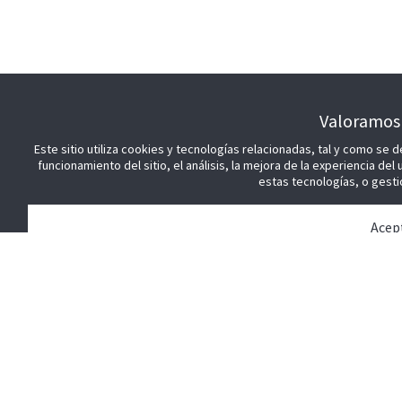
Valoramos 
Este sitio utiliza cookies y tecnologías relacionadas, tal y como se d
funcionamiento del sitio, el análisis, la mejora de la experiencia de
estas tecnologías, o gesti
Acep
Gestion
Recha
Política de Privacidad