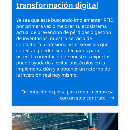
transformación digital
Ya sea que esté buscando implementar RFID
por primera vez o mejorar su ecosistema
actual de prevención de pérdidas o gestión
de inventarios, nuestro servicio de
consultoría profesional y los servicios que
conectan pueden ser adecuados para
usted. La orientación de nuestros expertos
puede ayudarlo a evitar obstáculos en la
implementación y a obtener un retorno de
la inversión real hoy mismo.
Orientación experta para toda la empresa
con un solo contrato