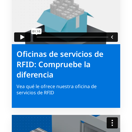
Oficinas de servicios de
RFID: Compruebe la
diferencia
Vea qué le ofrece nuestra oficina de
servicios de RFID