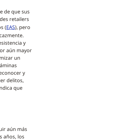
se de que sus
es retailers
s (
EAS
), pero
icazmente.
sistencia y
alor aún mayor
imizar un
 láminas
reconocer y
r delitos,
indica que
nuir aún más
 años, los