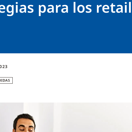
egias para los retai
023
DIDAS