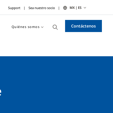
MX | ES
Support
Sea nuestro socio
Contáctenos
Quiénes somos
e