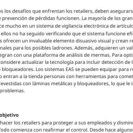
s los desafíos que enfrentan los retailers, deben asegurar
prevención de pérdidas funcionen. La mayoría de los grand
ce mucho en un sistema de vigilancia electrónica de artículo
 ellos no ha seguido verificando que el sistema funcione ef
s ofrecen un invaluable elemento disuasivo visual y crean re
onales para los posibles ladrones. Además, adquieren un v
egran con una plataforma de análisis de mermas. Para opt
onsidere actualizar la tecnología para incluir detección de
e bloqueadores. Los sistemas EAS se pueden equipar para 
o entran a la tienda personas con herramientas para comete
evestidas con láminas metálicas y bloqueadores, lo que le 
 problemas.
 objetivo
acer los retailers para proteger a sus empleados y dismi
odo comienza con reafirmar el control. Desde hace algunos