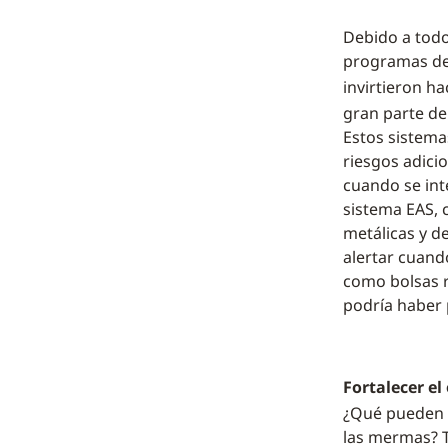
Debido a todo
programas de 
invirtieron ha
gran parte de
Estos sistema
riesgos adici
cuando se int
sistema EAS, c
metálicas y d
alertar cuand
como bolsas r
podría haber
Fortalecer el
¿Qué pueden h
las mermas? T