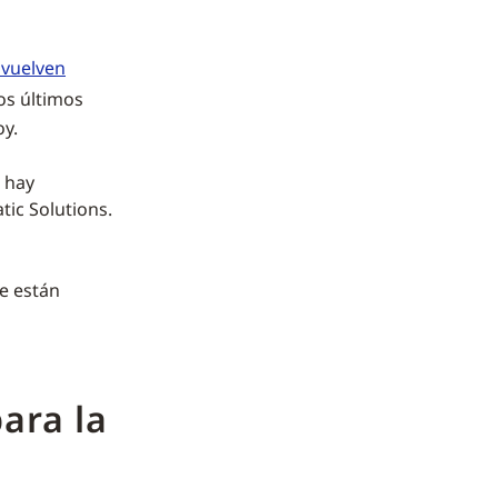
 vuelven
os últimos
oy.
 hay
ic Solutions.
e están
ara la