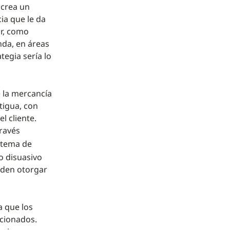
 crea un
ia que le da
ar, como
nda, en áreas
tegia sería lo
e la mercancía
ntigua, con
l cliente.
través
stema de
o disuasivo
eden otorgar
 que los
ncionados.