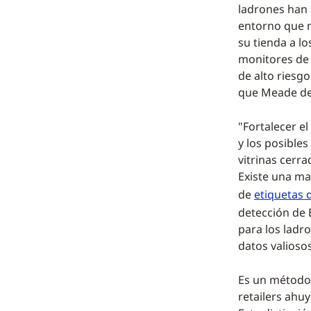
ladrones han h
entorno que m
su tienda a l
monitores de 
de alto riesgo
que Meade den
"Fortalecer e
y los posibles
vitrinas cerra
Existe una man
de
etiquetas 
detección de 
para los ladr
datos valioso
Es un método
retailers ahu