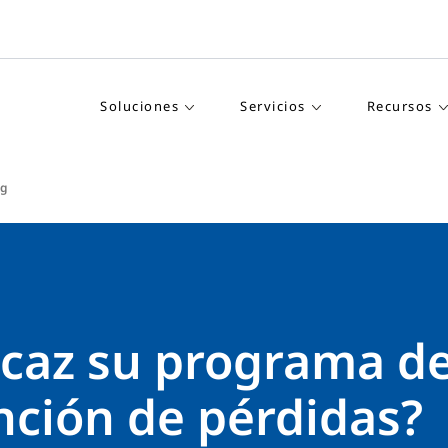
Soluciones
Servicios
Recursos
og
icaz su programa d
nción de pérdidas?