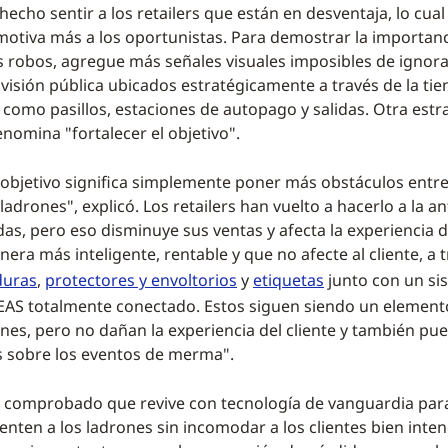
echo sentir a los retailers que están en desventaja, lo cual
otiva más a los oportunistas. Para demostrar la importanc
os robos, agregue más señales visuales imposibles de ignor
visión pública ubicados estratégicamente a través de la tie
 como pasillos, estaciones de autopago y salidas. Otra estra
omina "fortalecer el objetivo".
l objetivo significa simplemente poner más obstáculos entr
 ladrones", explicó. Los retailers han vuelto a hacerlo a la a
das, pero eso disminuye sus ventas y afecta la experiencia de
era más inteligente, rentable y que no afecte al cliente, a 
duras
,
protectores y envoltorios
y
etiquetas
junto con un si
EAS totalmente conectado. Estos siguen siendo un element
ones, pero no dañan la experiencia del cliente y también pu
s sobre los eventos de merma".
 comprobado que revive con tecnología de vanguardia para
yenten a los ladrones sin incomodar a los clientes bien inte