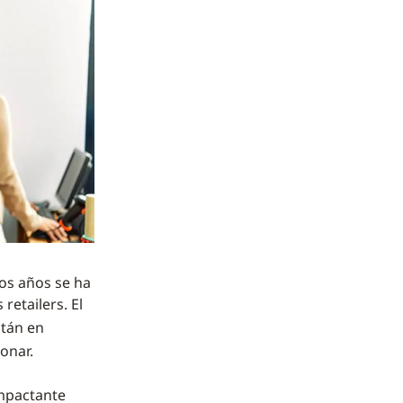
os años se ha
retailers. El
stán en
onar.
impactante