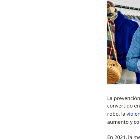
La prevención
convertido en 
robo, la
viole
aumento y con
En 2021, la m