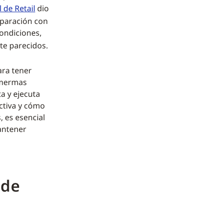
 de Retail
dio
mparación con
condiciones,
te parecidos.
ara tener
 mermas
a y ejecuta
ictiva y cómo
 es esencial
mantener
 de