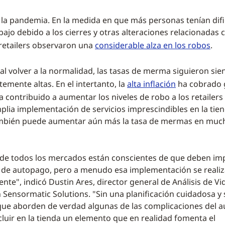
 la pandemia. En la medida en que más personas tenían dif
ajo debido a los cierres y otras alteraciones relacionadas c
s retailers observaron una
considerable alza en los robos
.
al volver a la normalidad, las tasas de merma siguieron sie
emente altas. En el intertanto, la
alta inflación
ha cobrado 
a contribuido a aumentar los niveles de robo a los retailers
lia implementación de servicios imprescindibles en la tie
mbién puede aumentar aún más la tasa de mermas en much
s de todos los mercados están conscientes de que deben i
 de autopago, pero a menudo esa implementación se realiz
te", indicó Dustin Ares, director general de Análisis de Vid
 Sensormatic Solutions. "Sin una planificación cuidadosa y 
ue aborden de verdad algunas de las complicaciones del 
luir en la tienda un elemento que en realidad fomenta el