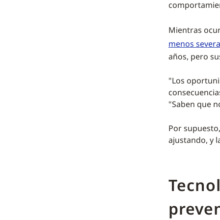
comportamien
Mientras ocur
menos sever
años, pero su
"Los oportuni
consecuencias
"Saben que no
Por supuesto,
ajustando, y 
Tecnol
preven