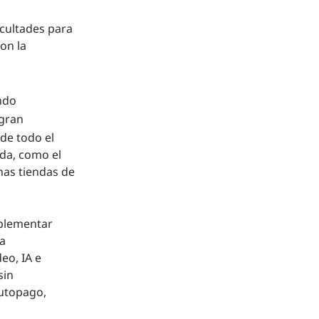
icultades para
on la
ndo
gran
 de todo el
nda, como el
as tiendas de
mplementar
a
eo, IA e
sin
autopago,