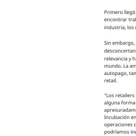
Primero llegó
encontrar trab
industria, lo
Sin embargo, 
desconcertant
relevancia y h
mundo. La amp
autopago, ta
retail.
"Los retailer
alguna forma
apresuradamen
Incubación en
operaciones q
podríamos inc