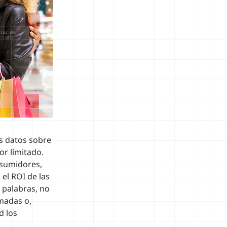
s datos sobre
or límitado.
nsumidores,
el ROI de las
 palabras, no
madas o,
d los