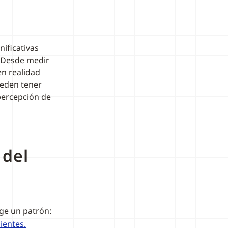
ificativas
 Desde medir
n realidad
eden tener
percepción de
 del
rge un patrón:
ientes.