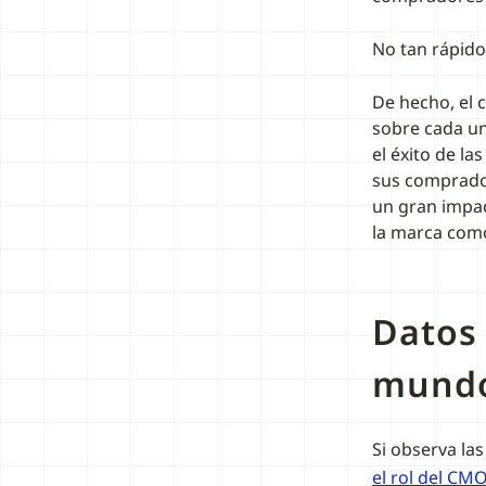
No tan rápido
De hecho, el 
sobre cada u
el éxito de l
sus comprado
un gran impac
la marca como
Datos 
mundo
Si observa las
el rol del CMO