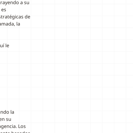
trayendo a su
 es
stratégicas de
lamada, la
í le
ndo la
en su
agencia. Los