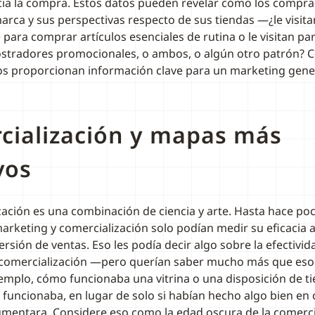
cia la compra. Estos datos pueden revelar cómo los compr
arca y sus perspectivas respecto de sus tiendas —¿le visita
para comprar artículos esenciales de rutina o le visitan pa
mostradores promocionales, o ambos, o algún otro patrón?
tos proporcionan información clave para un marketing gener
cialización y mapas más
vos
zación es una combinación de ciencia y arte. Hasta hace poc
arketing y comercialización solo podían medir su eficacia a
rsión de ventas. Eso les podía decir algo sobre la efectivid
comercialización —pero querían saber mucho más que eso.
ejemplo, cómo funcionaba una vitrina o una disposición de t
si funcionaba, en lugar de solo si habían hecho algo bien en 
mentara. Considere eso como la edad oscura de la comerci