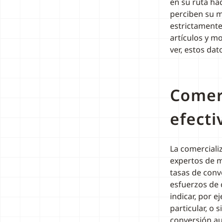
en su ruta ha
perciben su m
estrictamente 
artículos y 
ver, estos da
Comer
efecti
La comerciali
expertos de m
tasas de conve
esfuerzos de 
indicar, por 
particular, o 
conversión au