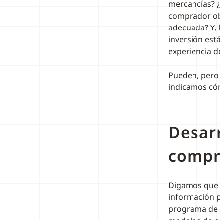
mercancías? ¿
comprador obj
adecuada? Y, 
inversión está
experiencia de
Pueden, pero 
indicamos có
Desar
compr
Digamos que 
información p
programa de l