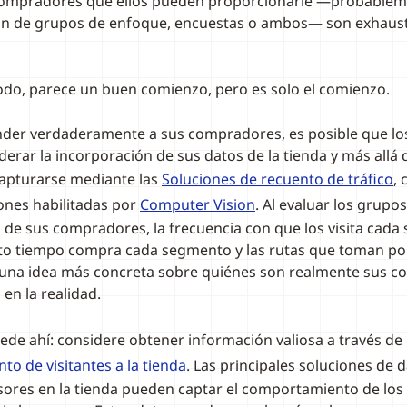
ompradores que ellos pueden proporcionarle —probablem
ón de grupos de enfoque, encuestas o ambos— son exhaust
do, parece un buen comienzo, pero es solo el comienzo.
er verdaderamente a sus compradores, es posible que los 
erar la incorporación de sus datos de la tienda y más allá d
apturarse mediante las
Soluciones de recuento de tráfico
,
iones habilitadas por
Computer Vision
. Al evaluar los grupos
de sus compradores, la frecuencia con que los visita cada
o tiempo compra cada segmento y las rutas que toman por 
 una idea más concreta sobre quiénes son realmente sus c
en la realidad.
ede ahí: considere obtener información valiosa a través de
o de visitantes a la tienda
. Las principales soluciones de 
sores en la tienda pueden captar el comportamiento de lo