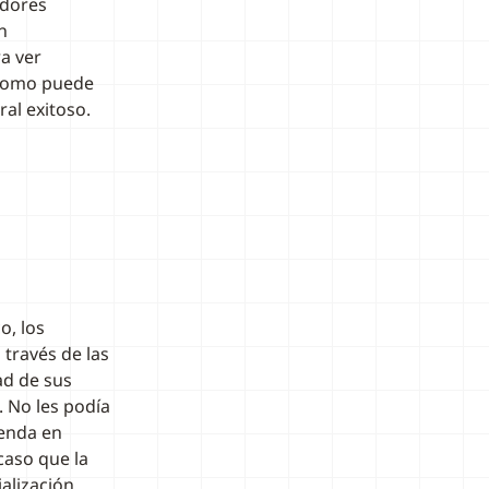
adores
n
ra ver
 Como puede
al exitoso.
o, los
 través de las
ad de sus
 No les podía
ienda en
caso que la
alización.