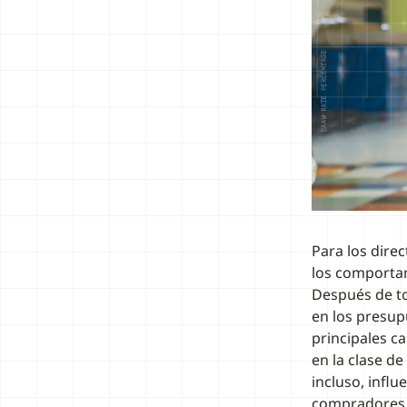
Para los dire
los comportam
Después de to
en los presup
principales c
en la clase d
incluso, influ
compradores c