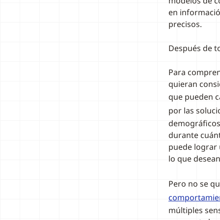
modelos de c
en informaci
precisos.
Después de to
Para comprend
quieran consid
que pueden c
por las soluc
demográficos 
durante cuánt
puede lograr
lo que desean 
Pero no se qu
comportamient
múltiples sen