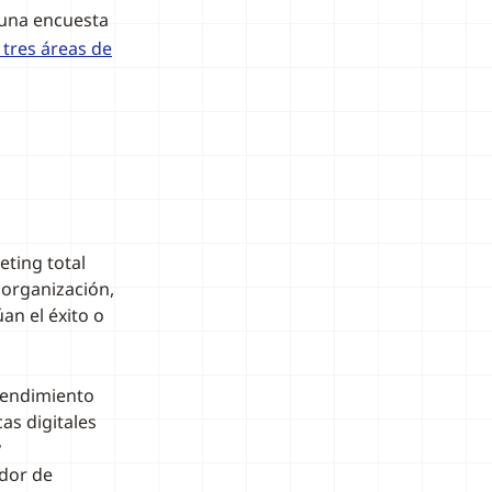
 una encuesta
s tres áreas de
ting total
 organización,
an el éxito o
 rendimiento
s digitales
y
dor de