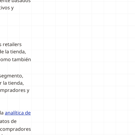
ente basados
ivos y
retailers
e la tienda,
 como también
 segmento,
la tienda,
ompradores y
 la
analítica de
datos de
s compradores