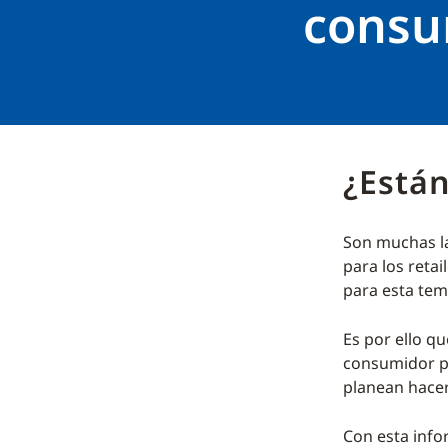
consu
¿Están
Son muchas la
para los ret
para esta te
Es por ello q
consumidor pa
planean hace
Con esta info