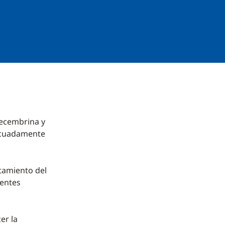
decembrina y
ecuadamente
tamiento del
ientes
er la