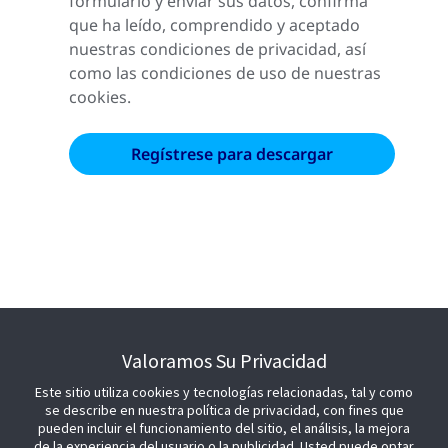
formulario y enviar sus datos, confirma
que ha leído, comprendido y aceptado
nuestras condiciones de privacidad, así
como las condiciones de uso de nuestras
cookies.
Contacte con nosotros para saber
Valoramos Su Privacidad
más sobre Shopper Insights
Este sitio utiliza cookies y tecnologías relacionadas, tal y como
se describe en nuestra política de privacidad, con fines que
pueden incluir el funcionamiento del sitio, el análisis, la mejora
de la experiencia del usuario o la publicidad. Usted puede optar