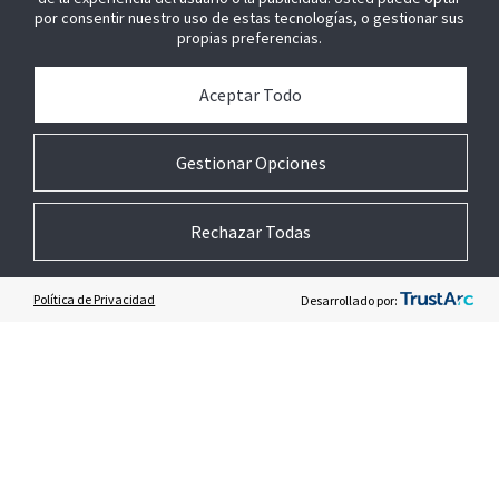
Contáctenos
por consentir nuestro uso de estas tecnologías, o gestionar sus
propias preferencias.
Aceptar Todo
Gestionar Opciones
CONECTAR
Rechazar Todas
800 0091 200 (MX)
Consultas sobre ventas y generales
Política de Privacidad
Desarrollado por:
Contacte con nosotros
SEA NUESTRO SOCIO