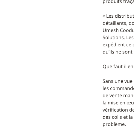
produits traça
« Les distribu
détaillants, d
Umesh Cooduv
Solutions. Le
expédient ce q
qu’ils ne sont
Que faut-il en
Sans une vue d
les commandes 
de vente manq
la mise en œuv
vérification d
des colis et l
problème.