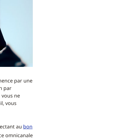
mence par une
on par
i vous ne
il, vous
nectant au
bon
nce omnicanale