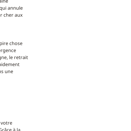
aîne
 qui annule
r cher aux
 pire chose
mergence
ne, le retrait
apidement
ns une
 votre
Grâce à la