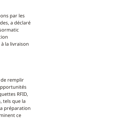
ions par les
ndes, a déclaré
sormatic
tion
à la livraison
e de remplir
 opportunités
quettes RFID,
 tels que la
 la préparation
iminent ce