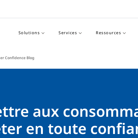
Solutions
Services
Ressources
er Confidence Blog
ttre aux consomm
ter en toute confia