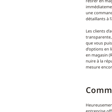
retirer en mag
immédiatement
une commande
détaillants à l’
Les clients d
transparente,
que vous puis
d’options en l
en magasin (R
nuire à la ré
mesure encor
Comme
Heureusement,
entreprise of