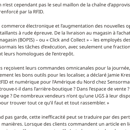
on n’est cependant pas le seul maillon de la chaîne d’approv
renforcé par la RFID.
u commerce électronique et l’augmentation des nouvelles o
taillants à rude épreuve. De la livraison au magasin à l’achat
 magasin (BOPIS) – ou « Click and Collect » – les employés d
ormais les tâches d’exécution, avec seulement une fraction
t leurs homologues de l’entrepôt.
s reçoivent leurs commandes omnicanales pour la journée, 
ment les bons outils pour les localiser, a déclaré Jamie Kres
FID et numérique pour l’Amérique du Nord chez Sensormati
trouve-t-il dans l’arrière-boutique ? Dans l’espace de vente ?
yage ? De nombreux vendeurs n’ont qu’une UGS à leur dispo
our trouver tout ce qu’il faut et tout rassembler. »
end pas garde, cette inefficacité peut se traduire par des per
s manières. Lorsque des clients commandent un article en l