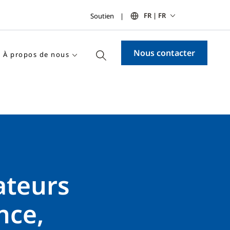
FR | FR
Soutien
Nous contacter
À propos de nous
ateurs
nce,