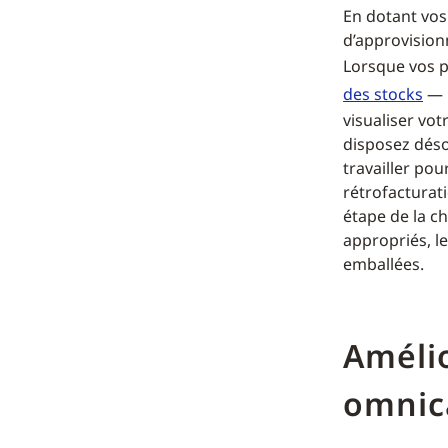
En dotant vos
d’approvision
Lorsque vos p
des stocks
— u
visualiser vo
disposez déso
travailler pou
rétrofacturat
étape de la c
appropriés, le
emballées.
Améli
omnic