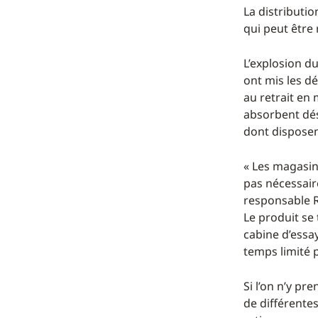
La distributi
qui peut être 
L’explosion d
ont mis les dé
au retrait en
absorbent dés
dont disposen
« Les magasin
pas nécessaire
responsable R
Le produit se 
cabine d’essa
temps limité p
Si l’on n’y pr
de différente