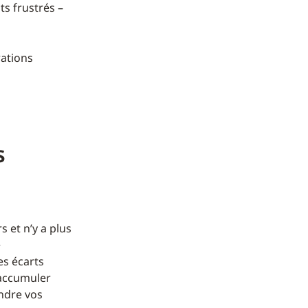
s frustrés –
rations
s
 et n’y a plus
e
es écarts
’accumuler
endre vos