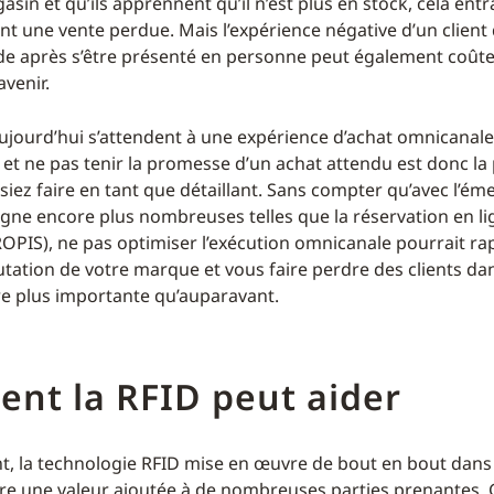
asin et qu’ils apprennent qu’il n’est plus en stock, cela entr
 une vente perdue. Mais l’expérience négative d’un client
 après s’être présenté en personne peut également coûte
avenir.
’aujourd’hui s’attendent à une expérience d’achat omnicanale
 et ne pas tenir la promesse d’un achat attendu est donc la
siez faire en tant que détaillant. Sans compter qu’avec l’é
igne encore plus nombreuses telles que la réservation en lig
OPIS), ne pas optimiser l’exécution omnicanale pourrait r
putation de votre marque et vous faire perdre des clients da
e plus importante qu’auparavant.
nt la RFID peut aider
 la technologie RFID mise en œuvre de bout en bout dans
fre une valeur ajoutée à de nombreuses parties prenantes. 