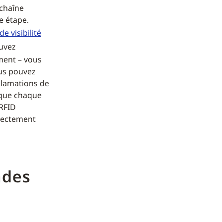
 chaîne
e étape.
e visibilité
ouvez
oment – vous
ous pouvez
éclamations de
t que chaque
 RFID
rrectement
ndes