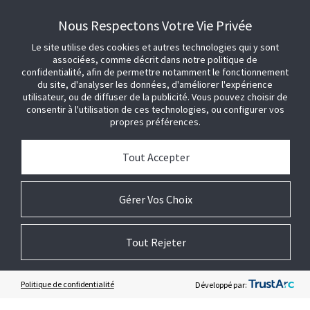
Nous Respectons Votre Vie Privée
Le site utilise des cookies et autres technologies qui y sont
associées, comme décrit dans notre politique de
confidentialité, afin de permettre notamment le fonctionnement
du site, d'analyser les données, d'améliorer l'expérience
utilisateur, ou de diffuser de la publicité. Vous pouvez choisir de
CONNEXION
consentir à l'utilisation de ces technologies, ou configurer vos
propres préférences.
+ 33 (01) 55 12 10 00
Ventes et demandes générales
Tout Accepter
Nous contacter
Gérer Vos Choix
JOIGNEZ-VOUS À NOUS
Tout Rejeter
OBTENIR DE L'AIDE
Politique de confidentialité
Développé par: