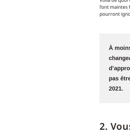
Voilà de quoi 
l’ont maintes 
pourront ignor
À moins
changea
d’appro
pas êtr
2021.
2. Vou