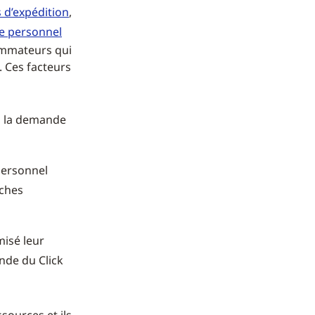
 d’expédition
,
de personnel
sommateurs qui
. Ces facteurs
 à la demande
personnel
âches
misé leur
ande du Click