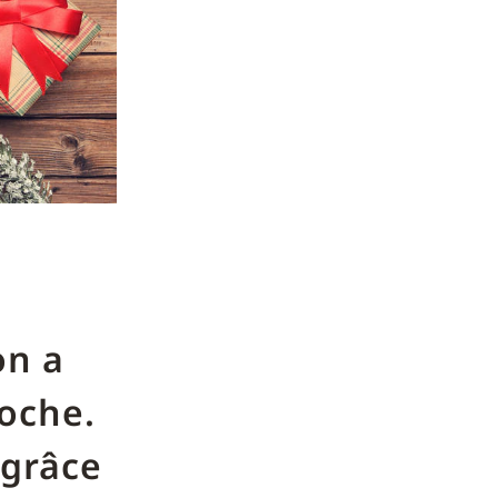
s
on a
roche.
 grâce