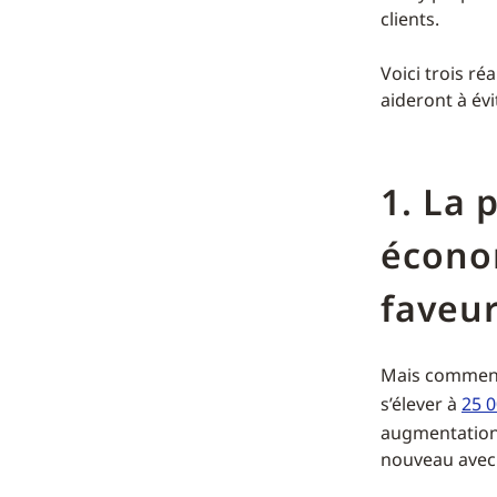
clients.
Voici trois ré
aideront à évi
1. La 
écono
faveu
Mais commenço
s’élever à
25 0
augmentation s
nouveau avec