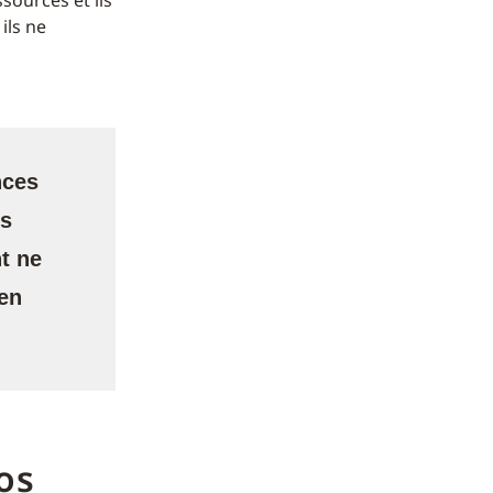
ssources et ils
ils ne
nces
es
t ne
 en
os