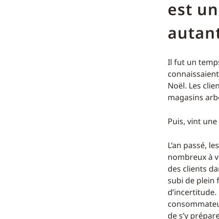
est un
autant
Il fut un tem
connaissaient
Noël. Les clie
magasins arbo
Puis, vint un
L’an passé, le
nombreux à ve
des clients da
subi de plein
d’incertitude
consommateurs
de s’y prépare