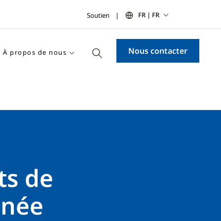
FR | FR
Soutien
Nous contacter
À propos de nous
ts de
nnée