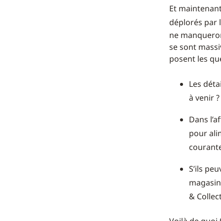
Et maintenant,
déplorés par l
ne manqueront
se sont massi
posent les qu
Les déta
à venir ?
Dans l’a
pour ali
courante
S’ils pe
magasin,
& Collect