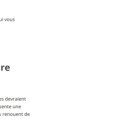
qui vous
tre
es devraient
ésente une
ts renouent de