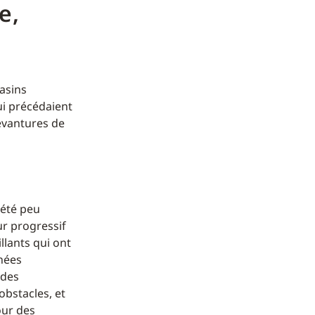
e,
asins
ui précédaient
devantures de
 été peu
ur progressif
llants qui ont
nnées
 des
bstacles, et
our des