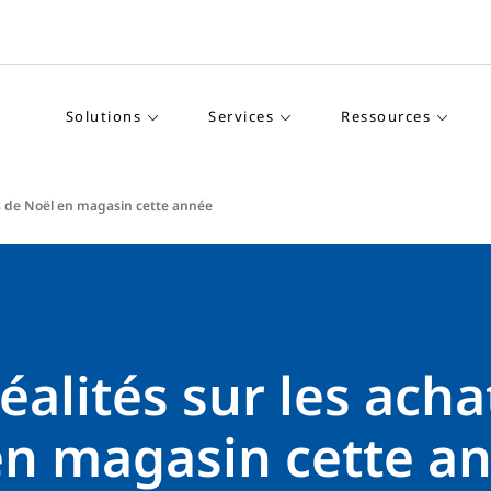
Solutions
Services
Ressources
ats de Noël en magasin cette année
réalités sur les acha
en magasin cette a