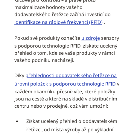
klíčové pro kontrolu – a právě proto
maximalizace hodnoty vašeho
dodavatelského řetězce začíná investicí do
identifikace na rádiové frekvenci (RFID)
.
Pokud své produkty označíte
u zdroje
senzory
s podporou technologie RFID, získáte ucelený
přehled o tom, kde se vaše produkty v rámci
vašeho podniku nacházejí.
Díky
přehlednosti dodavatelského řetězce na
úrovni položek s podporou technologie RFID
v
každém okamžiku přesně víte, které položky
jsou na cestě a které na skladě v distribučním
centru nebo v prodejně, což vám umožní:
Získat ucelený přehled o dodavatelském
řetězci, od místa výroby až po výkladní