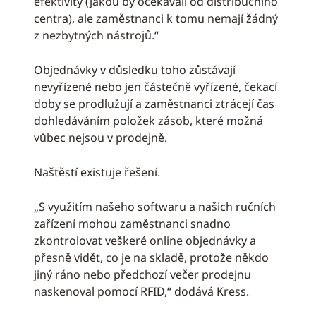
efektivity (jakou by očekávali od distribučního
centra), ale zaměstnanci k tomu nemají žádný
z nezbytných nástrojů.“
Objednávky v důsledku toho zůstávají
nevyřízené nebo jen částečně vyřízené, čekací
doby se prodlužují a zaměstnanci ztrácejí čas
dohledáváním položek zásob, které možná
vůbec nejsou v prodejně.
Naštěstí existuje řešení.
„S využitím našeho softwaru a našich ručních
zařízení mohou zaměstnanci snadno
zkontrolovat veškeré online objednávky a
přesně vidět, co je na skladě, protože někdo
jiný ráno nebo předchozí večer prodejnu
naskenoval pomocí RFID,“ dodává Kress.