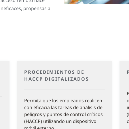
e acceso remoto hace
 ineficaces, propensas a
PROCEDIMIENTOS DE
HACCP DIGITALIZADOS
E
Permita que los empleados realicen
d
con eficacia las tareas de análisis de
i
peligros y puntos de control críticos
(
(HACCP) utilizando un dispositivo
c
móvil externo.