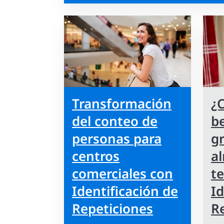
Transformación
¿
del conteo de
be
personas para
g
centros
a
comerciales con
t
Identificación de
Id
Repeticiones
R