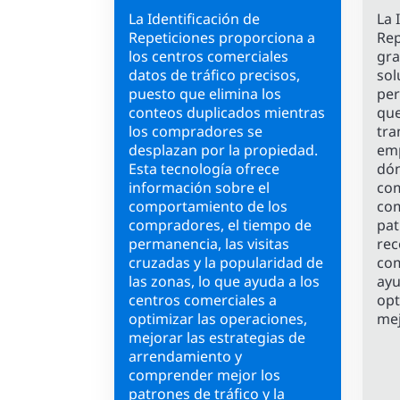
La Identificación de
La 
Repeticiones proporciona a
Rep
los centros comerciales
gra
datos de tráfico precisos,
sol
puesto que elimina los
per
conteos duplicados mientras
que
los compradores se
tra
desplazan por la propiedad.
emp
Esta tecnología ofrece
dón
información sobre el
com
comportamiento de los
com
compradores, el tiempo de
pat
permanencia, las visitas
rec
cruzadas y la popularidad de
com
las zonas, lo que ayuda a los
ayu
centros comerciales a
opt
optimizar las operaciones,
mej
mejorar las estrategias de
arrendamiento y
comprender mejor los
patrones de tráfico y la