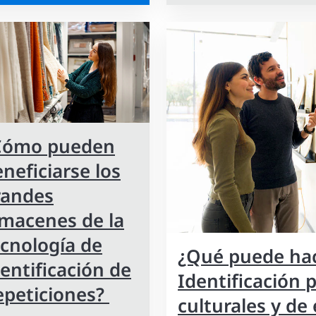
Cómo pueden
neficiarse los
randes
lmacenes de la
ecnología de
¿Qué puede hace
entificación de
Identificación 
epeticiones?
culturales y de