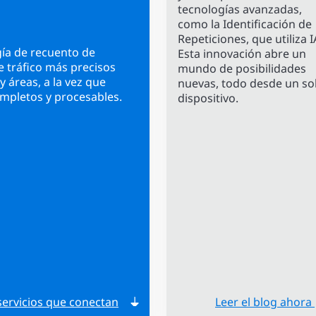
tecnologías avanzadas,
como la Identificación de
Repeticiones, que utiliza I
gía de recuento de
Esta innovación abre un
e tráfico más precisos
mundo de posibilidades
y áreas, a la vez que
nuevas, todo desde un so
mpletos y procesables.
dispositivo.
servicios que conectan
Leer el blog ahora