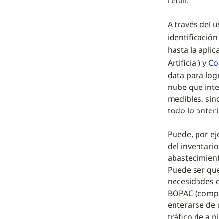
retail.
A través del 
identificación
hasta la aplic
Artificial) y
Co
data para logr
nube que inte
medibles, sin
todo lo anter
Puede, por ej
del inventari
abastecimient
Puede ser que
necesidades de
BOPAC (compra
enterarse de 
tráfico de a 