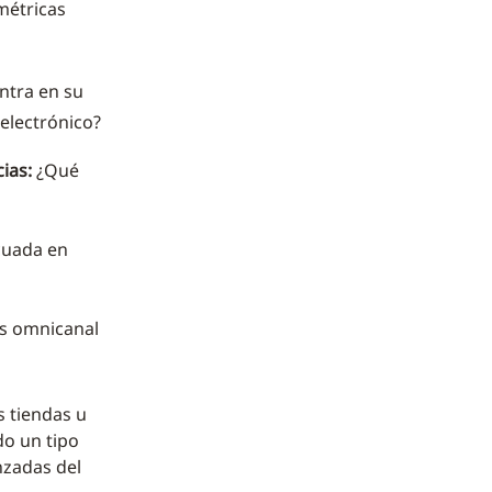
 métricas
ntra en su
electrónico?
ias:
¿Qué
cuada en
s omnicanal
 tiendas u
o un tipo
nzadas del