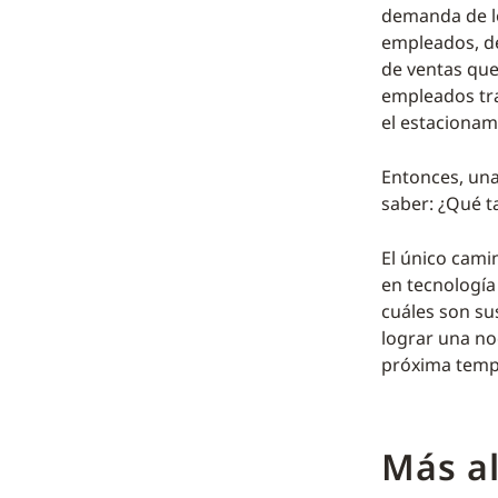
demanda de lo
empleados, de
de ventas que
empleados tra
el estacionam
Entonces, una
saber: ¿Qué t
El único cami
en tecnología
cuáles son s
lograr una no
próxima tempo
Más al