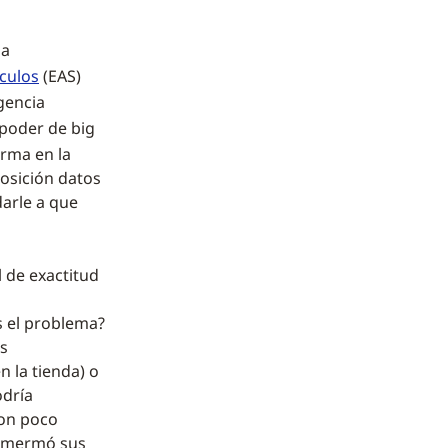
la
ículos
(EAS)
igencia
 poder de big
orma en la
posición datos
darle a que
 de exactitud
s el problema?
as
n la tienda) o
odría
ron poco
 y mermó sus