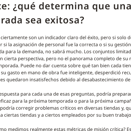
ce: ¿qué determina que un
rada sea exitosa?
s ciertamente son un indicador claro del éxito, pero si solo
 si la asignación de personal fue la correcta o si su gestió
da para la demanda, no sabrá mucho. Los conjuntos limita
an cierta perspectiva, pero no el panorama completo de su
mporada. Puede no dar cuenta sobre qué tan bien cada tien
si su gasto en mano de obra fue inteligente, desperdició rec
tes quedaron insatisfechos debido al desabastecimiento de 
 respuesta para cada una de esas preguntas, podría prepara
ficaz para la próxima temporada o para la próxima campa
podría corregir problemas críticos en diversas tiendas y, qu
 ciertas tiendas y a ciertos empleados por su buen trabajo
mo medimos realmente estas métricas de misión crítica? Es