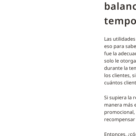
balan
tempo
Las utilidade
eso para saber
fue la adecua
solo le otorg
durante la te
los clientes, 
cuántos clien
Si supiera la
manera más e
promocional, 
recompensar a
Entonces, ¿có