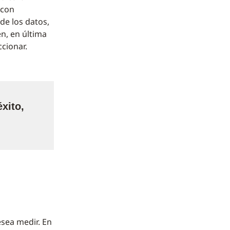
 con
de los datos,
n, en última
ccionar.
xito,
esea medir. En