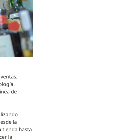
ventas,
ología.
ínea de
alizando
desde la
a tienda hasta
cer la