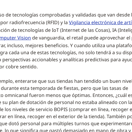
uso de tecnologías comprobadas y validadas que van desde 
 por radiofrecuencia (RFID) y la
Vigilancia electrónica de art
ación de tecnologías de IoT (Internet de las Cosas), IA (Intel
mputer Vision
de vanguardia, el retail puede aprovechar el
ar, incluso, mejores beneficios. Y cuando utiliza una plataf
gra cada una de estas tecnologías, no solo tendrá a su dis
o perspectivas accionables y analíticas predictivas para ayu
ior cobre sentido.
emplo, enterarse que sus tiendas han tendido un buen nivel
o durante esta temporada de fiestas, pero que las tasas de
o omnicanal fueron menos que óptimas. Entonces, ¿cuál e
 su plan de dotación de personal no estaba alineado con l
 los niveles de servicio BOPIS (comprar en línea, recoger e
r en línea, recoger en el exterior de la tienda). También p
que dotó personal para múltiples turnos que experimenta
pie, lo que significa que gastó demasiado en mano de obra