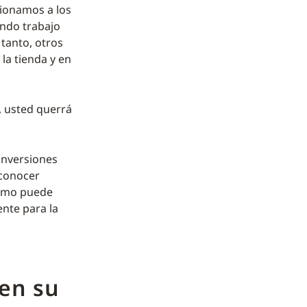
cionamos a los
ando trabajo
tanto, otros
a tienda y en
, usted querrá
 inversiones
 conocer
cómo puede
ente para la
 en su