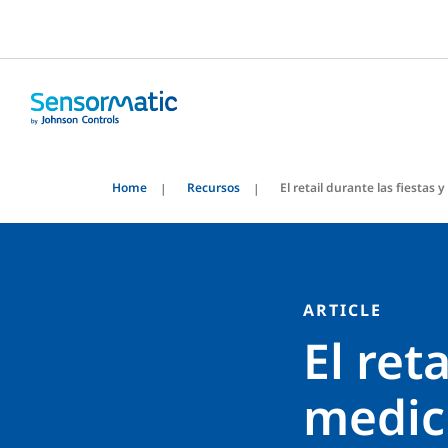
Home
Recursos
El retail durante las fiestas 
ARTICLE
El ret
medici