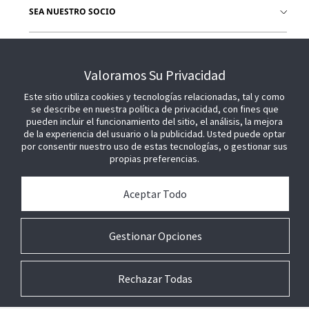
SEA NUESTRO SOCIO
ÚNETE A NOSOTROS
Valoramos Su Privacidad
Este sitio utiliza cookies y tecnologías relacionadas, tal y como
se describe en nuestra política de privacidad, con fines que
pueden incluir el funcionamiento del sitio, el análisis, la mejora
de la experiencia del usuario o la publicidad. Usted puede optar
por consentir nuestro uso de estas tecnologías, o gestionar sus
propias preferencias.
Aceptar Todo
Gestionar Opciones
Rechazar Todas
© 2026 Johnson Controls. Todos los derechos reservados.
Legal
Ajustes de
Términos
Preferencias