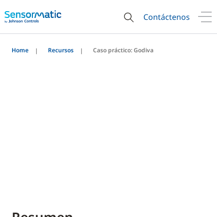
Contáctenos
Home
Recursos
Caso práctico: Godiva
Godiva - Prácticas
recomendadas para el uso
de recuento de tráfico en
el retail