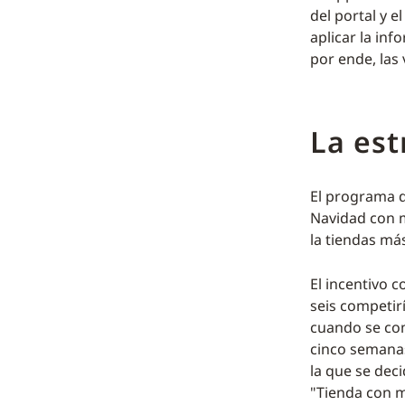
del portal y e
aplicar la in
por ende, las 
La est
El programa d
Navidad con m
la tiendas más
El incentivo 
seis competir
cuando se com
cinco semanas
la que se deci
"Tienda con m