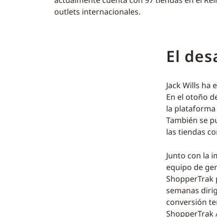
actualmente cuenta con 97 tiendas en el Rei
outlets internacionales.
El des
Jack Wills ha
En el otoño d
la plataforma
También se pu
las tiendas c
Junto con la 
equipo de ger
ShopperTrak p
semanas dirig
conversión te
ShopperTrak A