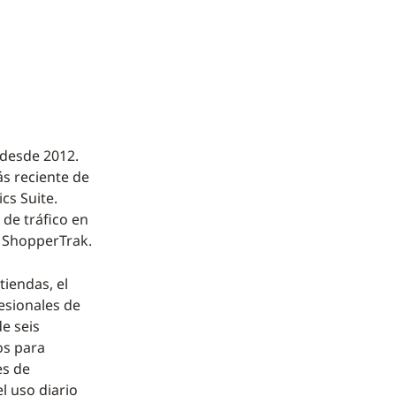
 desde 2012.
s reciente de
cs Suite.
de tráfico en
n ShopperTrak.
tiendas, el
fesionales de
e seis
os para
es de
l uso diario