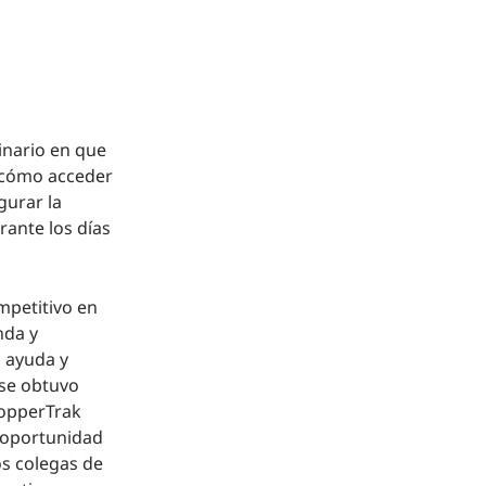
inario en que
ó cómo acceder
gurar la
rante los días
mpetitivo en
nda y
, ayuda y
 se obtuvo
hopperTrak
n oportunidad
os colegas de