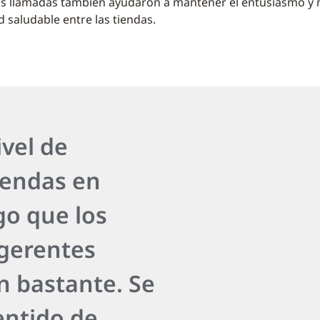
Las llamadas también ayudaron a mantener el entusiasmo y
ad saludable entre las tiendas.
vel de
tiendas en
go que los
 gerentes
n bastante. Se
entido de