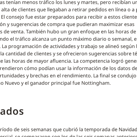
as tenían menos tráfico los lunes y martes, pero recibían u
alta de clientes que llegaban a retirar pedidos en línea o a
 El consejo fue estar preparados para recibir a estos clien
ión y sugerencias de compra que pudieran maximizar esas
s de venta. También hubo un gran enfoque en las horas d
ando el tráfico alcanza un punto máximo diario o semanal, 
. La programación de actividades y trabajo se alineó según 
la cantidad de clientes y se ofrecieron sugerencias sobre t
e las horas de mayor afluencia. La competencia logró gene
prendieron cómo podían usar la información de los datos de
tunidades y brechas en el rendimiento. La final se condujo
 Nuevo y el ganador principal fue Nottingham.
tados
eríodo de seis semanas que cubrió la temporada de Navida
ercial, se compararon con los de las seis semanas anteriore