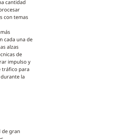
na cantidad
 procesar
tes con temas
e más
en cada una de
las alzas
écnicas de
rar impulso y
 tráfico para
 durante la
d de gran
s.