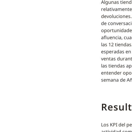
Algunas tiend
relativamente 
devoluciones.
de conversac
oportunidade
afluencia, cu
las 12 tiendas
esperadas en 
ventas durant
las tiendas a
entender opor
semana de Año
Resul
Los KPI del p
actividad com