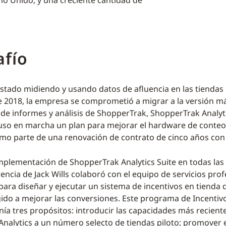
no Unido, y una creciente cantidad de
afío
 estado midiendo y usando datos de afluencia en las tiendas
e 2018, la empresa se comprometió a migrar a la versión má
 de informes y análisis de ShopperTrak, ShopperTrak Analyti
so en marcha un plan para mejorar el hardware de conteo 
omo parte de una renovación de contrato de cinco años co
implementación de ShopperTrak Analytics Suite en todas las 
encia de Jack Wills colaboró con el equipo de servicios pro
ara diseñar y ejecutar un sistema de incentivos en tienda d
ido a mejorar las conversiones. Este programa de Incentiv
nía tres propósitos: introducir las capacidades más recient
nalytics a un número selecto de tiendas piloto; promover e