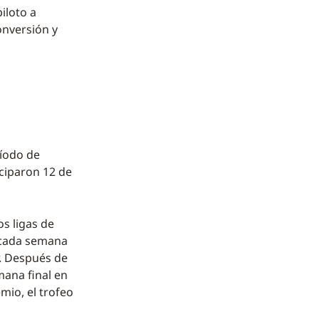
piloto a
onversión y
ríodo de
iciparon 12 de
s ligas de
n cada semana
r. Después de
mana final en
mio, el trofeo