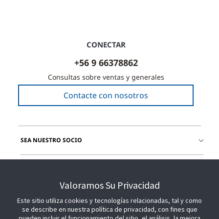
CONECTAR
+56 9 66378862
Consultas sobre ventas y generales
Contacte con nosotros
SEA NUESTRO SOCIO
ÚNETE A NOSOTROS
Valoramos Su Privacidad
Este sitio utiliza cookies y tecnologías relacionadas, tal y como
se describe en nuestra política de privacidad, con fines que
pueden incluir el funcionamiento del sitio, el análisis, la mejora