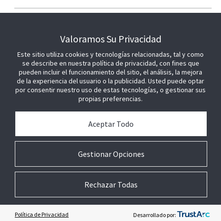
ÚNETE A NOSOTROS
Valoramos Su Privacidad
Este sitio utiliza cookies y tecnologías relacionadas, tal y como
se describe en nuestra política de privacidad, con fines que
pueden incluir el funcionamiento del sitio, el análisis, la mejora
de la experiencia del usuario o la publicidad. Usted puede optar
por consentir nuestro uso de estas tecnologías, o gestionar sus
propias preferencias.
Aceptar Todo
Gestionar Opciones
Rechazar Todas
© 2026 Johnson Controls. Todos los derechos reservados.
Legal
Ajustes de
Términos
Preferencias sobre
privacidad
técnicos
cookies
Política de Privacidad
Desarrollado por: