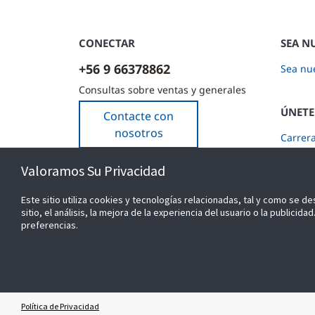
CONECTAR
SEA N
+56 9 66378862
Sea nue
Consultas sobre ventas y generales
ÚNETE
Contacte con
nosotros
Carrer
Suscríb
Valoramos Su Privacidad
Este sitio utiliza cookies y tecnologías relacionadas, tal y como se de
sitio, el análisis, la mejora de la experiencia del usuario o la public
preferencias.
© 2026 Johnson Controls. Todos los derechos reserv
Política de Privacidad