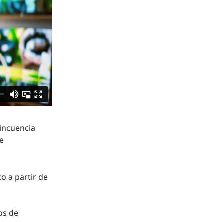
lincuencia
de
o a partir de
os de