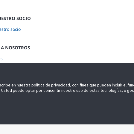
UESTRO SOCIO
stro socio
 A NOSOTROS
as
ase a nuestro Newsletter
scribe en nuestra política de privacidad, con fines que pueden incluir el fu
idad. Usted puede optar por consentir nuestro uso de estas tecnologías, o ge
ados.
Legal
Ajustes de privacidad