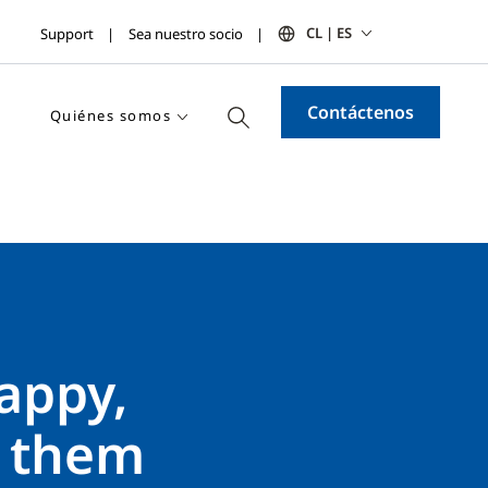
CL | ES
Support
Sea nuestro socio
Contáctenos
Quiénes somos
appy,
w them