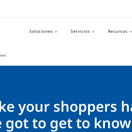
Soluciones
Servicios
Recursos
iews
ke your shoppers h
e got to get to kno