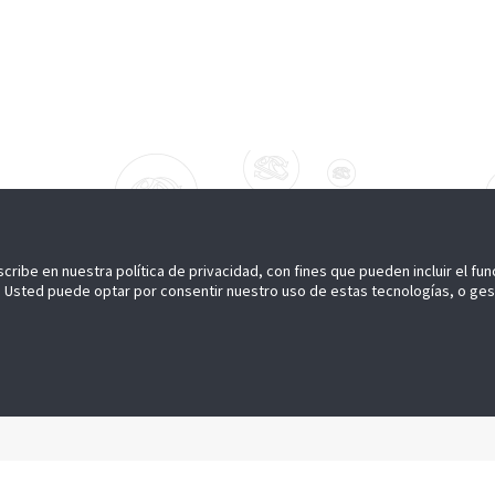
scribe en nuestra política de privacidad, con fines que pueden incluir el fu
idad. Usted puede optar por consentir nuestro uso de estas tecnologías, o ge
UESTRO SOCIO
stro socio
 A NOSOTROS
as
ase a nuestro Newsletter