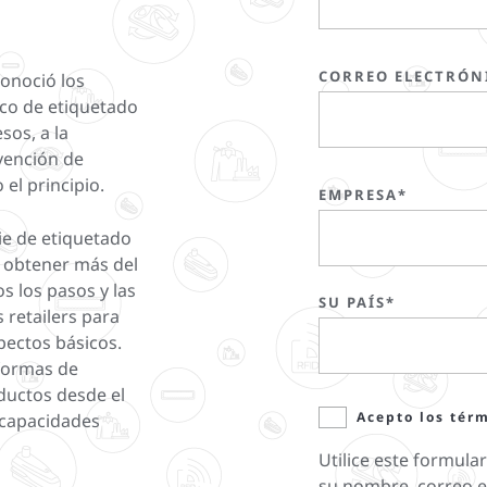
CORREO ELECTRÓN
conoció los
ico de etiquetado
sos, a la
evención de
el principio.
EMPRESA*
ie de etiquetado
ra obtener más del
s los pasos y las
SU PAÍS*
 retailers para
pectos básicos.
formas de
oductos desde el
Acepto los tér
 capacidades
Utilice este formula
su nombre, correo el