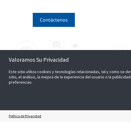
Contáctenos
Valoramos Su Privacidad
Este sitio utiliza cookies y tecnologías relacionadas, tal y como se de
sitio, el análisis, la mejora de la experiencia del usuario o la public
CONECTAR
SEA N
preferencias.
+56 9 66378862
Sea nue
Consultas sobre ventas y generales
ÚNETE
Contacte con
nosotros
Política de Privacidad
Carrer
Suscríb