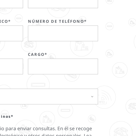
ICO*
NÚMERO DE TELÉFONO*
CARGO*
minos*
rio para enviar consultas. En él se recoge
ectrónico y otros datos personales. Lea