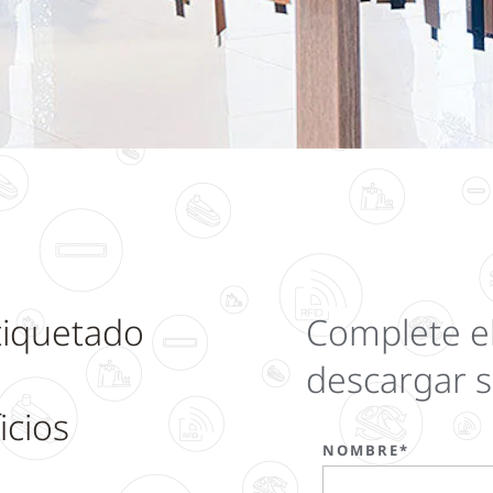
tiquetado
Complete el
descargar 
icios
NOMBRE*
a