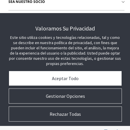
SEA NUESTRO SOCIO
ÚNETE A NOSOTROS
Valoramos Su Privacidad
Este sitio utiliza cookies y tecnologías relacionadas, tal y como
se describe en nuestra política de privacidad, con fines que
pueden incluir el funcionamiento del sitio, el análisis, la mejora
de la experiencia del usuario o la publicidad. Usted puede optar
por consentir nuestro uso de estas tecnologías, o gestionar sus
propias preferencias.
Aceptar Todo
Gestionar Opciones
Rechazar Todas
© 2026 Johnson Controls. Todos los derechos reservados.
Legal
Ajustes de
Términos
Preferencias sobre
privacidad
técnicos
cookies