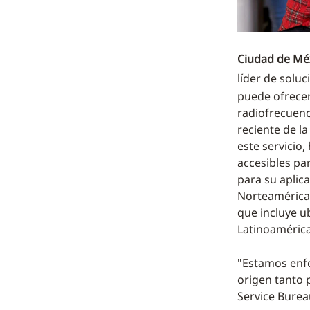
Ciudad de Méx
líder de solu
puede ofrecer 
radiofrecuenci
reciente de l
este servicio
accesibles pa
para su aplic
Norteamérica 
que incluye ub
Latinoamérica
"Estamos enf
origen tanto p
Service Burea