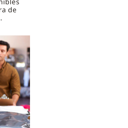
nibles
ra de
.