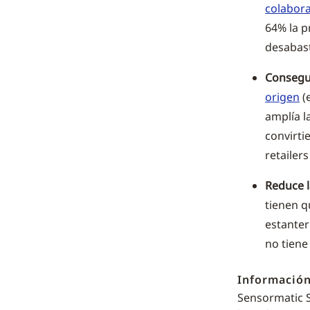
colabora
64% la p
desabas
Consegui
origen
(
amplía l
convirti
retailer
Reduce l
tienen q
estanter
no tien
Información
Sensormatic S