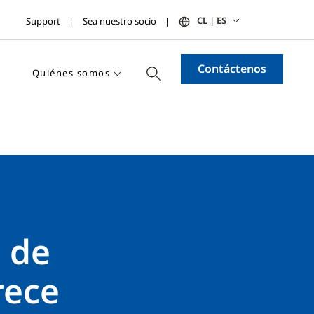
CL | ES
Support
Sea nuestro socio
Contáctenos
Quiénes somos
s de
rece