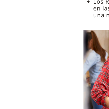
Los R
en la
una 