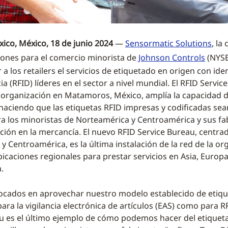
ico, México, 18 de junio 2024
—
Sensormatic Solutions
, la
ciones para el comercio minorista de
Johnson Controls
(NYSE:
a los retailers el servicios de etiquetado en origen con ide
a (RFID) líderes en el sector a nivel mundial. El RFID Servi
a organización en Matamoros, México, amplía la capacidad 
, haciendo que las etiquetas RFID impresas y codificadas se
ra los minoristas de Norteamérica y Centroamérica y sus fa
ación en la mercancía. El nuevo RFID Service Bureau, centra
y Centroamérica, es la última instalación de la red de la or
icaciones regionales para prestar servicios en Asia, Europa 
.
ocados en aprovechar nuestro modelo establecido de etiq
ara la vigilancia electrónica de artículos (EAS) como para RF
u es el último ejemplo de cómo podemos hacer del etiquet