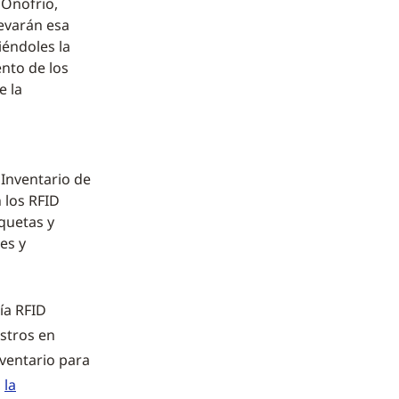
'Onofrio,
levarán esa
iéndoles la
ento de los
e la
 Inventario de
 los RFID
iquetas y
es y
ía RFID
istros en
nventario para
,
la