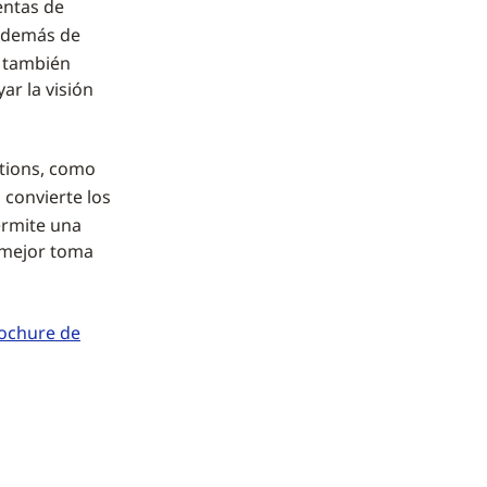
entas de
 Además de
a también
ar la visión
utions, como
, convierte los
ermite una
 mejor toma
ochure de