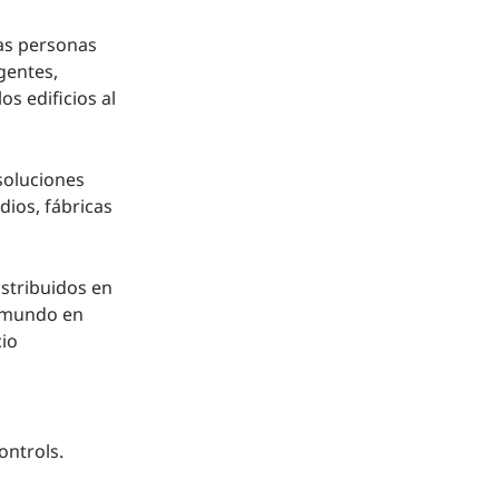
las personas
gentes,
os edificios al
soluciones
dios, fábricas
stribuidos en
l mundo en
cio
ontrols.