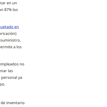
tar en un
 un 87% los
quetado en
bricación)
 suministro,
ermite a los
s empleados no
enar las
l personal ya
po.
 de inventario