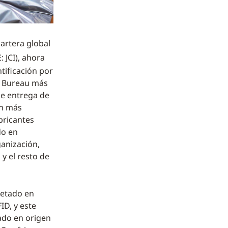
 cartera global
 JCI), ahora
ntificación por
ce Bureau más
de entrega de
an más
bricantes
do en
ganización,
y el resto de
uetado en
ID, y este
ado en origen