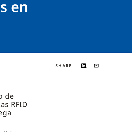
es en
SHARE
o de
tas RFID
rega